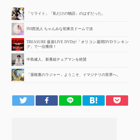
「リライト」「私だけの物語」のはずだった。
INI西洸人 ちゃんみな初東京ドームで涙
TREASURE 最新LIVE DVDが「オリコン週間DVDランキン
グ」で一位獲得！
中島健人、新番組チェアマンを絶賛
「屋根裏のラジャー」ようこそ、イマジナリの世界へ。
er
Facebook
LINE
はてブ
Pocket