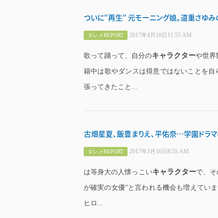
ついに“再生” 元モーニング娘。道重さゆみの
2017年4月10日11:55 AM
タレメREPORT
キャラクター
歌って踊って、自分の
や世界
籍中は歌やダンスは得意ではないことを自
張ってきたこと...
古畑星夏、飯豊まりえ、平佑奈…学園ドラマ
2017年3月16日8:55 AM
タレメREPORT
キャラクター
は等身大の人懐っこい
で、そ
が確実の女優”と言われる機会も増えています
ヒロ...