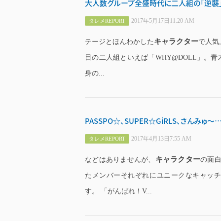
大人数グループ全盛時代に二人組の「逆襲」
2017年5月17日11:20 AM
タレメREPORT
キャラクター
テージとほんわかした
で人気
目の二人組といえば「WHY@DOLL」。青
身の...
PASSPO☆、SUPER☆GiRLS、さんみ
2017年4月13日7:55 AM
タレメREPORT
キャラクター
などはありませんが、
の面
たメンバーそれぞれにユニークなキャッ
す。 「がんばれ！V...