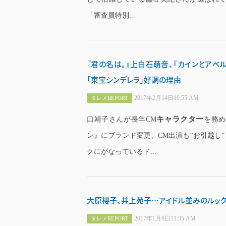
「審査員特別...
『君の名は。』上白石萌音、『カインとアベル
「東宝シンデレラ」好調の理由
2017年2月14日10:55 AM
タレメREPORT
キャラクター
口靖子さんが長年CM
を務め
ン』にブランド変更、CM出演も“お引越し
クにがなっているド...
大原櫻子、井上苑子…アイドル並みのルック
2017年1月6日11:35 AM
タレメREPORT