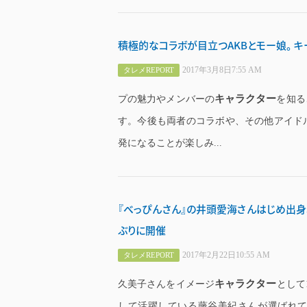
積極的なコラボが目立つAKBとモー娘。 キ
2017年3月8日7:55 AM
タレメREPORT
キャラクター
プの魅力やメンバーの
を知る
す。今後も両者のコラボや、その他アイド
発になることが楽しみ...
『べっぴんさん』の井頭愛海さんはじめ出身
ぶりに開催
2017年2月22日10:55 AM
タレメREPORT
キャラクター
久美子さんをイメージ
として
して活躍している藤谷美紀さんが選ばれてい