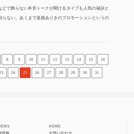
Cなどで飾らない本音トークが聞けるタイプも人気の秘訣と
頼らない、あくまで楽曲ありきのプロモーションというの
8
9
10
11
12
13
14
15
16
23
24
25
26
27
28
29
30
31
社 VIPタイムズ社
EWS
HOME
開情報
お問い合わせ