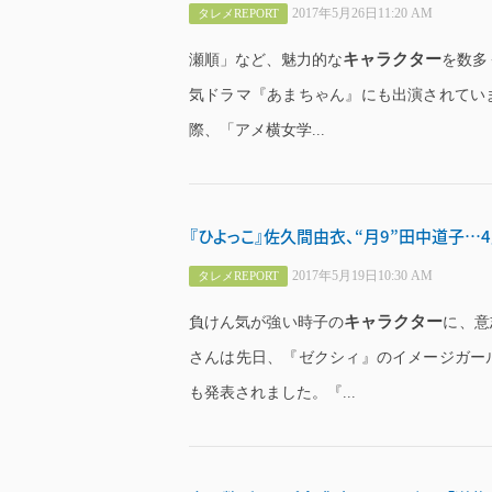
2017年5月26日11:20 AM
タレメREPORT
キャラクター
瀬順」など、魅力的な
を数多
気ドラマ『あまちゃん』にも出演されてい
際、「アメ横女学...
『ひよっこ』佐久間由衣、“月9”田中道子…
2017年5月19日10:30 AM
タレメREPORT
キャラクター
負けん気が強い時子の
に、意
さんは先日、『ゼクシィ』のイメージガー
も発表されました。『...