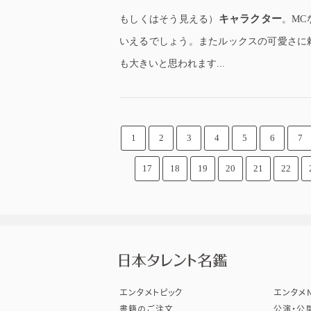
キャラクター
もしくはそう見える）
。M
いえるでしょう。またルックスの可愛さに
も大きいと思われます...
1
2
3
4
5
6
7
17
18
19
20
21
22
株式会
エンタメトピック
エンタメN
書籍のご注文
公演・公