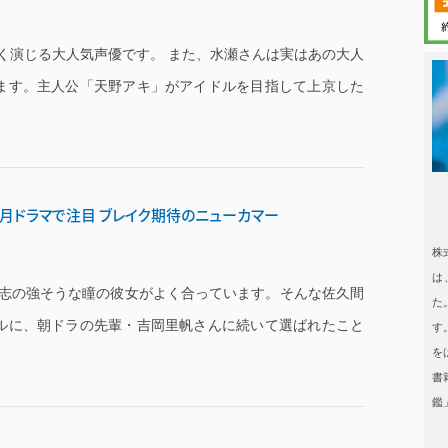
く演じる大人気声優です。 また、水瀬さんは実はあの大人
ます。主人公「天野アキ」がアイドルを目指して上京した
日本タレント
4月ドラマで注目 ブレイク期待のニューカマー
日本タレント名鑑
株
は
志の強そうな瞳の彼女がよく合っています。そんな佐久間
た
ルに、朝ドラの先輩・吉岡里帆さんに続いて選ばれたこと
す
を
書
鑑