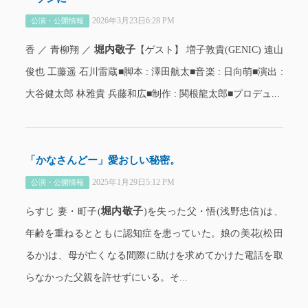
2026年3月23日6:28 PM
公演・公開情報
堀内敬子
香 ／ 青柳翔 ／
【ゲスト】 増子敦貴(GENIC) 遠山
俊也 工藤遥 石川雷蔵■脚本 : 澤田航太■音楽 : 日向萌■演出 :
大谷健太郎 林雅貴 兵藤和広■制作 : 関根龍太郎■プロデュ...
「かなさんどー」愛おしい秘密。
2025年1月29日5:12 PM
公演・公開情報
堀内敬子
らすじ 妻・町子(
)を失った父・悟(浅野忠信)は、
年齢を重ねるとともに認知症を患っていた。娘の美花(松田
るか)は、母が亡くなる間際に助けを求めてかけた電話を取
らなかった父親を許せずにいる。そ...