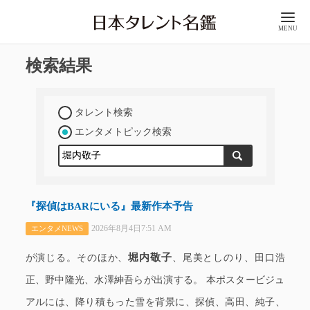
MENU
検索結果
タレント検索
エンタメトピック検索
『探偵はBARにいる』最新作本予告
2026年8月4日7:51 AM
エンタメNEWS
堀内敬子
が演じる。そのほか、
、尾美としのり、田口浩
正、野中隆光、水澤紳吾らが出演する。 本ポスタービジュ
アルには、降り積もった雪を背景に、探偵、高田、純子、