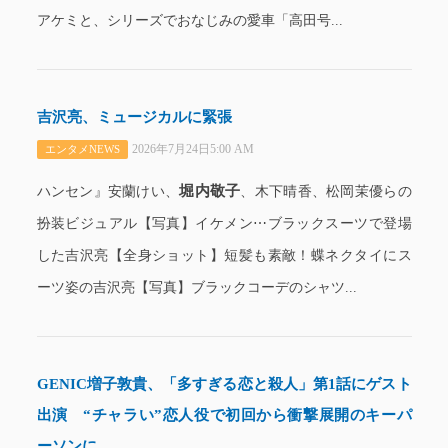
アケミと、シリーズでおなじみの愛車「高田号...
吉沢亮、ミュージカルに緊張
2026年7月24日5:00 AM
エンタメNEWS
堀内敬子
ハンセン』安蘭けい、
、木下晴香、松岡茉優らの
扮装ビジュアル【写真】イケメン⋯ブラックスーツで登場
した吉沢亮【全身ショット】短髪も素敵！蝶ネクタイにス
ーツ姿の吉沢亮【写真】ブラックコーデのシャツ...
GENIC増子敦貴、「多すぎる恋と殺人」第1話にゲスト
出演 “チャラい”恋人役で初回から衝撃展開のキーパ
ーソンに