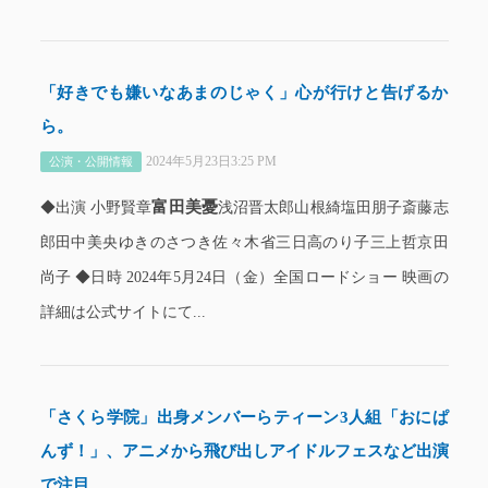
「好きでも嫌いなあまのじゃく」心が行けと告げるか
ら。
2024年5月23日3:25 PM
公演・公開情報
富田美憂
◆出演 小野賢章
浅沼晋太郎山根綺塩田朋子斎藤志
郎田中美央ゆきのさつき佐々木省三日高のり子三上哲京田
尚子 ◆日時 2024年5月24日（金）全国ロードショー 映画の
詳細は公式サイトにて...
「さくら学院」出身メンバーらティーン3人組「おにぱ
んず！」、アニメから飛び出しアイドルフェスなど出演
で注目