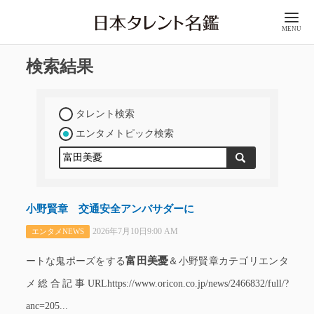
MENU
検索結果
タレント検索
エンタメトピック検索
小野賢章 交通安全アンバサダーに
2026年7月10日9:00 AM
エンタメNEWS
富田美憂
ートな鬼ポーズをする
＆小野賢章カテゴリエンタ
メ総合記事URLhttps://www.oricon.co.jp/news/2466832/full/?
anc=205...