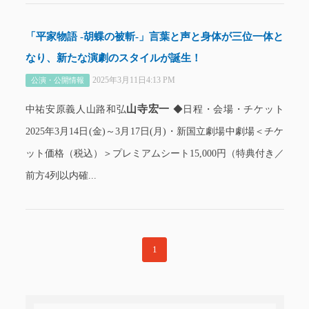
「平家物語 -胡蝶の被斬-」言葉と声と身体が三位一体と
なり、新たな演劇のスタイルが誕生！
2025年3月11日4:13 PM
公演・公開情報
山寺宏一
中祐安原義人山路和弘
◆日程・会場・チケット
2025年3月14日(金)～3月17日(月)・新国立劇場中劇場＜チケ
ット価格（税込）＞プレミアムシート15,000円（特典付き／
前方4列以内確...
1