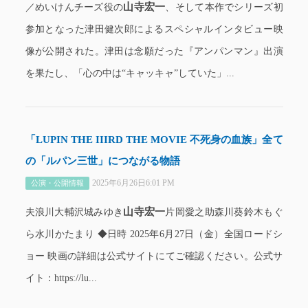
山寺宏一
／めいけんチーズ役の
、そして本作でシリーズ初
参加となった津田健次郎によるスペシャルインタビュー映
像が公開された。津田は念願だった『アンパンマン』出演
を果たし、「心の中は“キャッキャ”していた」...
「LUPIN THE IIIRD THE MOVIE 不死身の血族」全て
の「ルパン三世」につながる物語
2025年6月26日6:01 PM
公演・公開情報
山寺宏一
夫浪川大輔沢城みゆき
片岡愛之助森川葵鈴木もぐ
ら水川かたまり ◆日時 2025年6月27日（金）全国ロードシ
ョー 映画の詳細は公式サイトにてご確認ください。公式サ
イト：https://lu...