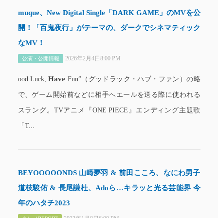
muque、New Digital Single「DARK GAME」のMVを公
開！「百鬼夜行」がテーマの、ダークでシネマティック
なMV！
2026年2月4日8:00 PM
公演・公開情報
Have
ood Luck,
Fun”（グッドラック・ハブ・ファン）の略
で、ゲーム開始前などに相手へエールを送る際に使われる
スラング。TVアニメ『ONE PIECE』エンディング主題歌
「T...
BEYOOOOONDS 山﨑夢羽 & 前田こころ、なにわ男子
道枝駿佑 & 長尾謙杜、Adoら…キラッと光る芸能界 今
年のハタチ2023