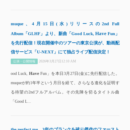
muque、4月15日(水)リリースの2nd Full
Have
Album「GLHF」より、新曲「Good Luck,
Fun」
を先行配信！現在開催中のツアーの東京公演が、動画配
信サービス「U-NEXT」にて独占ライブ配信決定！
2026年3月27日12:10 AM
公演・公開情報
Have
ood Luck,
Fun」を本日3月27日(金)に先行配信した。
muqueが約1年半という月日を経て、さらなる進化を証明す
る待望の2ndフルアルバム。その先陣を切るタイトル曲
「Good L...
the perfect me、3年のブランクを破り傑作のファースト