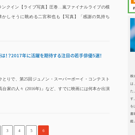
数ランクイン【ライブ写真】圧巻…嵐ファイナルライブの模
！懐かしそうに眺める二宮和也も【写真】「感謝の気持ち
日本タレント
は！？2017年に活躍を期待する注目の若手俳優5選！
日本タレント名鑑
株
ひとりで、第25回ジュノン・スーパーボーイ・コンテスト
は
高台家の人々 (2016年)』など、すでに映画には何本か出演
た
す
を
書
鑑
3
4
5
6