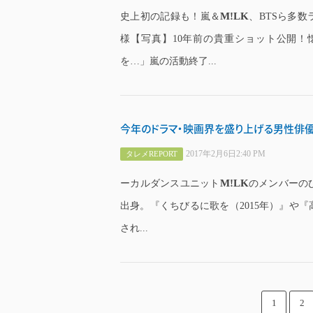
M!LK
史上初の記録も！嵐＆
、BTSら多
様【写真】10年前の貴重ショット公開
を…」嵐の活動終了...
今年のドラマ・映画界を盛り上げる男性俳優
2017年2月6日2:40 PM
タレメREPORT
M!LK
ーカルダンスユニット
のメンバーの
出身。『くちびるに歌を（2015年）』や『
され...
1
2