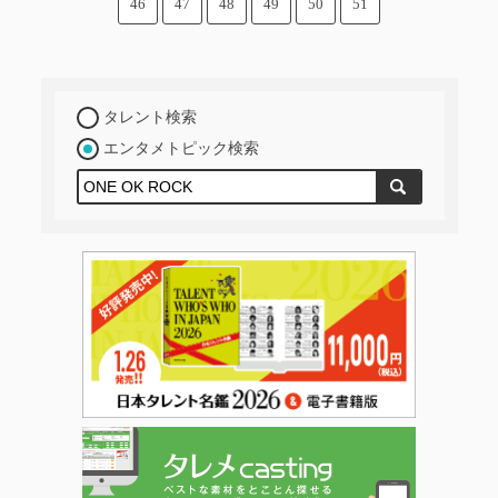
46
47
48
49
50
51
タレント検索
エンタメトピック検索