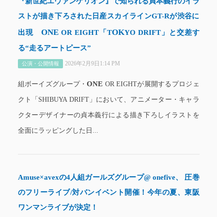
『新世紀エヴァンゲリオン』で知られる貞本義行のイラ
ストが描き下ろされた日産スカイラインGT-Rが渋谷に
ONE
OK
出現
OR EIGHT「T
YO DRIFT」と交差す
る“走るアートピース”
2026年2月9日1:14 PM
公演・公開情報
ONE
組ボーイズグループ・
OR EIGHTが展開するプロジェ
クト「SHIBUYA DRIFT」において、アニメーター・キャラ
クターデザイナーの貞本義行による描き下ろしイラストを
全面にラッピングした日...
Amuse×avexの4人組ガールズグループ@ onefive、 圧巻
のフリーライブ/対バンイベント開催！今年の夏、東阪
ワンマンライブが決定！