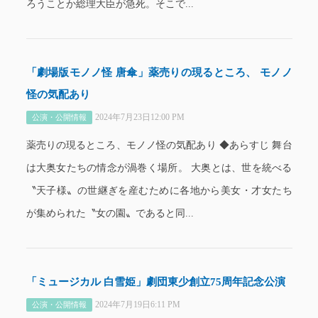
ろうことか総理大臣が急死。そこで...
「劇場版モノノ怪 唐傘」薬売りの現るところ、 モノノ
怪の気配あり
2024年7月23日12:00 PM
公演・公開情報
薬売りの現るところ、モノノ怪の気配あり ◆あらすじ 舞台
は大奥女たちの情念が渦巻く場所。 大奥とは、世を統べる
〝天子様〟の世継ぎを産むために各地から美女・才女たち
が集められた〝女の園〟であると同...
「ミュージカル 白雪姫」劇団東少創立75周年記念公演
2024年7月19日6:11 PM
公演・公開情報