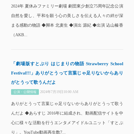
2024年 夏休みファミリー劇場 劇団東少創立75周年記念公演
自然を愛し、平和を願う心の美しさを伝える人々の絆が深
まる感動の物語 ◆脚本 北麦生 ◆演出 源紀 ◆出演 込山榛香
（AKB...
「劇場版すとぷり はじまりの物語 Strawberry School
Festival!!!」ありがとうって言葉じゃ足りないからあり
がとうって歌うんだよ
2024年7月19日10:00 AM
公演・公開情報
ありがとうって言葉じゃ足りないからありがとうって歌う
んだよ ◆あらすじ 2016年に結成され、動画配信サイトを中
心に様々な活動を行うエンタメアイドルユニット「すとぷ
り」。YouTube動画再生数7...