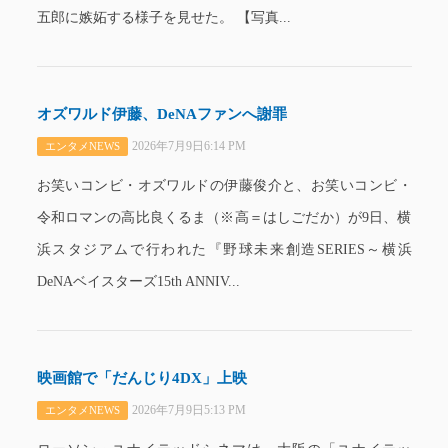
五郎に嫉妬する様子を見せた。 【写真...
オズワルド伊藤、DeNAファンへ謝罪
2026年7月9日6:14 PM
エンタメNEWS
お笑いコンビ・オズワルドの伊藤俊介と、お笑いコンビ・
令和ロマンの高比良くるま（※高＝はしごだか）が9日、横
浜スタジアムで行われた『野球未来創造SERIES～横浜
DeNAベイスターズ15th ANNIV...
映画館で「だんじり4DX」上映
2026年7月9日5:13 PM
エンタメNEWS