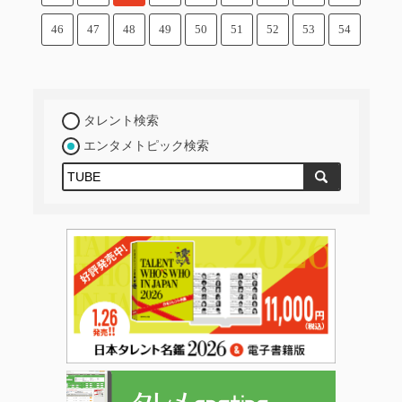
46
47
48
49
50
51
52
53
54
タレント検索
エンタメトピック検索