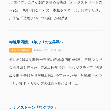
J.J.エイブラムスが製作を務める映画『オークストリートの
異変』（8月14日公開）の日本版ポスターと、日本オリジナ
ル予告「恐竜サバイバル編」が解禁さ...
寺地拳四朗、1年ぶりの世界戦へ
2026年7月9日1:29 PM
エンタメNEWS
元世界2階級制覇統一王者の寺地拳四朗が9日、所属ジムで
公開練習を行った。寺地は昨年12月、サウジアラビアで3階
級制覇を懸けた世界戦に臨む予定だったが、対戦相手のウ
ィリバルド・ガルシアの体調不良により、...
カナメストーン「ワクワク」