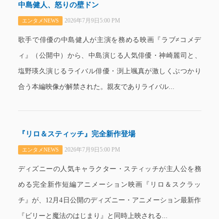
中島健人、怒りの壁ドン
2026年7月9日5:00 PM
エンタメNEWS
歌手で俳優の中島健人が主演を務める映画『ラブ≠コメデ
ィ』（公開中）から、中島演じる人気俳優・神崎麗司と、
塩野瑛久演じるライバル俳優・渕上颯真が激しくぶつかり
合う本編映像が解禁された。親友でありライバル...
『リロ＆スティッチ』完全新作登場
2026年7月9日5:00 PM
エンタメNEWS
ディズニーの人気キャラクター・スティッチが主人公を務
める完全新作短編アニメーション映画『リロ＆スクラッ
チ』が、12月4日公開のディズニー・アニメーション最新作
『ビリーと魔法のはじまり』と同時上映される...