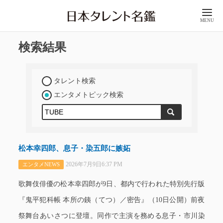
MENU
検索結果
タレント検索
エンタメトピック検索
松本幸四郎、息子・染五郎に嫉妬
2026年7月9日6:37 PM
エンタメNEWS
歌舞伎俳優の松本幸四郎が9日、都内で行われた特別先行版
『鬼平犯科帳 本所の銕（てつ）／密告』（10日公開）前夜
祭舞台あいさつに登壇。同作で主演を務める息子・市川染