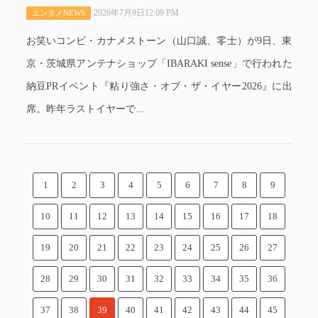
2026年7月9日12:09 PM
エンタメNEWS
お笑いコンビ・カナメストーン（山口誠、零士）が9日、東
京・茨城県アンテナショップ「IBARAKI sense」で行われた
納豆PRイベント『粘り強さ・オブ・ザ・イヤー2026』に出
席。昨年ラストイヤーで...
1
2
3
4
5
6
7
8
9
10
11
12
13
14
15
16
17
18
19
20
21
22
23
24
25
26
27
28
29
30
31
32
33
34
35
36
37
38
39
40
41
42
43
44
45