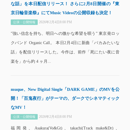
な話」を本日配信リリース！ さらに2月8日開催の『東
京日輪音楽祭』にてMusic Videoの公開収録も決定！
2026年2月4日8:00 PM
公演・公開情報
”強い信念を持ち、明日への微かな希望を唄う” 東京発ロッ
クバンド Organic Call。 本日2月4日に新曲「バカみたいな
話」を配信リリースした。今作は、前作「死にたい夜に音
楽を」から約 4 ヶ月...
muque、New Digital Single「DARK GAME」のMVを公
開！「百鬼夜行」がテーマの、ダークでシネマティック
なMV！
2026年2月4日8:00 PM
公演・公開情報
福岡発、Asakura(Vo&Gt)、takachi(Track make&Dr)、