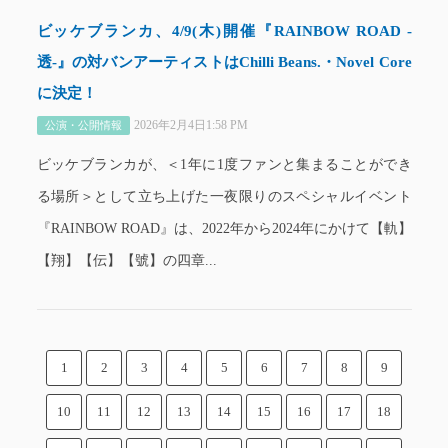
ビッケブランカ、4/9(木)開催『RAINBOW ROAD -
透-』の対バンアーティストはChilli Beans.・Novel Core
に決定！
2026年2月4日1:58 PM
公演・公開情報
ビッケブランカが、＜1年に1度ファンと集まることができ
る場所＞として立ち上げた一夜限りのスペシャルイベント
『RAINBOW ROAD』は、2022年から2024年にかけて【軌】
【翔】【伝】【號】の四章...
1
2
3
4
5
6
7
8
9
10
11
12
13
14
15
16
17
18