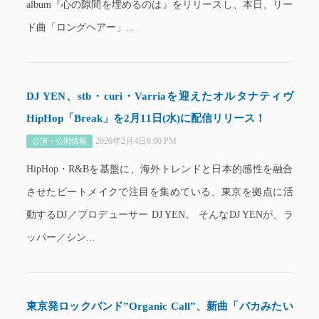
album『心の隙間を埋めるのは』をリリースし、本日、リー
ド曲「ロングヘアー」...
DJ YEN、stb・curi・Varriaを迎えたオルタナティヴ
HipHop「Break」を2月11日(水)に配信リリース！
2026年2月4日8:00 PM
公演・公開情報
HipHop・R&Bを基盤に、海外トレンドと日本的感性を融合
させたビートメイクで注目を集めている、東京を拠点に活
動するDJ／プロデューサー DJ YEN。 そんなDJ YENが、ラ
ッパー／シン...
東京発ロックバンド”Organic Call”、新曲「バカみたい