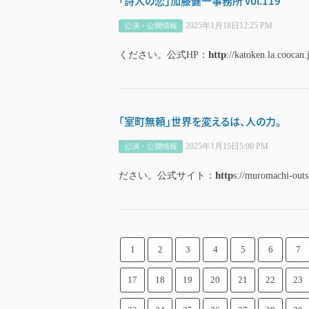
「詩人の恋」加藤健一事務所 vol.119
2025年1月18日12:25 PM
公演・公開情報
http
ください。公式HP：
://katoken.la.coocan.
「室町無頼」世界を変えるは、人の力。
2025年1月15日5:00 PM
公演・公開情報
http
ださい。公式サイト：
s://muromachi-outsi
1
2
3
4
5
6
7
17
18
19
20
21
22
23