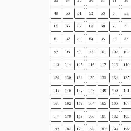
33
34
35
36
37
38
39
49
50
51
52
53
54
55
65
66
67
68
69
70
71
81
82
83
84
85
86
87
97
98
99
100
101
102
103
113
114
115
116
117
118
119
129
130
131
132
133
134
135
145
146
147
148
149
150
151
161
162
163
164
165
166
167
177
178
179
180
181
182
183
193
194
195
196
197
198
199