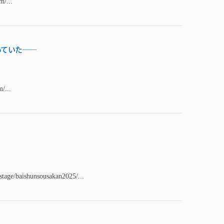
m/...
っていた――
/...
stage/baishunsousakan2025/...