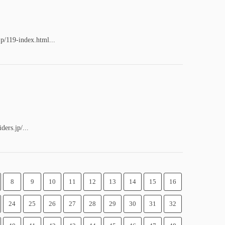
jp/119-index.html...
ders.jp/...
8
9
10
11
12
13
14
15
16
24
25
26
27
28
29
30
31
32