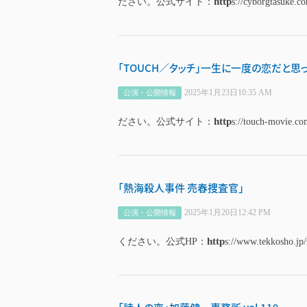
http
ださい。公式サイト：
s://cyborgtasuke.co
「TOUCH／タッチ」一生に一度の恋だと思
2025年1月23日10:35 AM
公演・公開情報
http
ださい。公式サイト：
s://touch-movie.com
「熱海殺人事件 売春捜査官」
2025年1月20日12:42 PM
公演・公開情報
http
ください。公式HP：
s://www.tekkosho.jp/