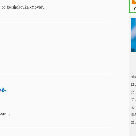
.co.jp/ishokoukai-movie/...
日本タレント
日本タレント名鑑
株
は
る。
た
す
を
om/...
書
鑑