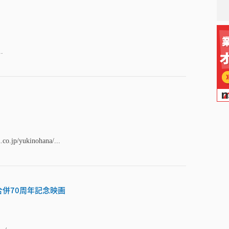
..
.co.jp/yukinohana/...
合併70周年記念映画