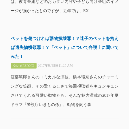
は、教育番組などのおカタい内容や子ども向け番組のイメ
ージが強かったものですが、近年では、EX...
ペットを傷つければ器物損壊罪！？迷子のペットを拾え
ば遺失物横領罪！？「ペット」について弁護士に聞いて
みた！
2017年9月8日11:25 AM
タレメREPORT
渡部篤郎さんのコミカルな演技、橋本環奈さんのチャーミ
ングな笑顔、その愛くるしさで毎回視聴者をキュンキュン
させてくれる可愛い動物たち。そんな魅力満載の2017年夏
ドラマ『警視庁いきもの係』。動物を飼う事...