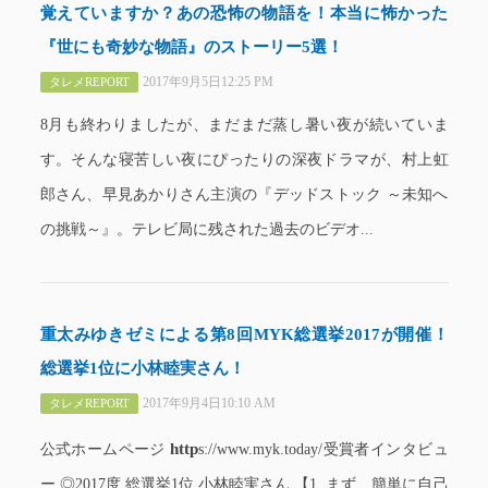
覚えていますか？あの恐怖の物語を！本当に怖かった
『世にも奇妙な物語』のストーリー5選！
2017年9月5日12:25 PM
タレメREPORT
8月も終わりましたが、まだまだ蒸し暑い夜が続いていま
す。そんな寝苦しい夜にぴったりの深夜ドラマが、村上虹
郎さん、早見あかりさん主演の『デッドストック ～未知へ
の挑戦～』。テレビ局に残された過去のビデオ...
重太みゆきゼミによる第8回MYK総選挙2017が開催！
総選挙1位に小林睦実さん！
2017年9月4日10:10 AM
タレメREPORT
http
公式ホームページ
s://www.myk.today/受賞者インタビュ
ー ◎2017度 総選挙1位 小林睦実さん 【1. まず、簡単に自己