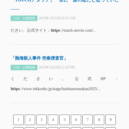
「TOUCH／タッチ」一生に一度の恋だと思っていた
――
2025年1月23日10:35 AM
公演・公開情報
https
ださい。公式サイト：
://touch-movie.com/...
「熱海殺人事件 売春捜査官」
2025年1月20日12:42 PM
公演・公開情報
ください。公式HP：
https
://www.tekkosho.jp/stage/baishunsousakan2025/...
1
2
3
4
5
6
7
8
9