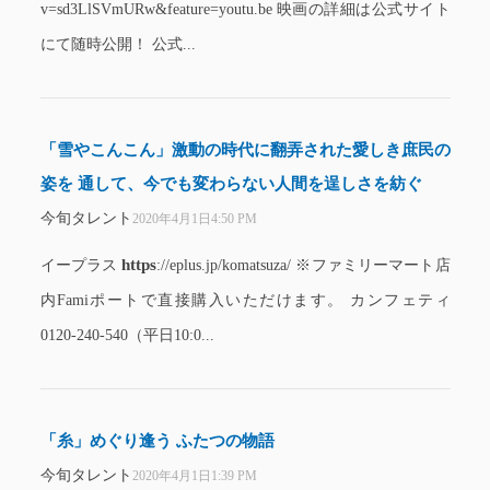
v=sd3LlSVmURw&feature=youtu.be 映画の詳細は公式サイト
にて随時公開！ 公式...
「雪やこんこん」激動の時代に翻弄された愛しき庶民の
姿を 通して、今でも変わらない人間を逞しさを紡ぐ
今旬タレント
2020年4月1日4:50 PM
https
イープラス
://eplus.jp/komatsuza/ ※ファミリーマート店
内Famiポートで直接購入いただけます。 カンフェティ
0120-240-540（平日10:0...
「糸」めぐり逢う ふたつの物語
今旬タレント
2020年4月1日1:39 PM