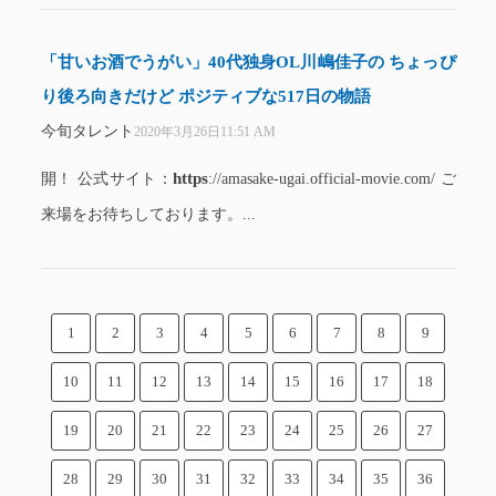
「甘いお酒でうがい」40代独身OL川嶋佳子の ちょっぴ
り後ろ向きだけど ポジティブな517日の物語
今旬タレント
2020年3月26日11:51 AM
https
開！ 公式サイト：
://amasake-ugai.official-movie.com/ ご
来場をお待ちしております。...
1
2
3
4
5
6
7
8
9
10
11
12
13
14
15
16
17
18
19
20
21
22
23
24
25
26
27
28
29
30
31
32
33
34
35
36