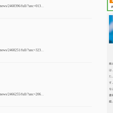
/news/2468396/full/?anc=013...
日本タレント
/news/2468251/full/?anc=323...
日本タレント名鑑
株
は
た
す
を
/news/2466255/full/?anc=206...
書
鑑