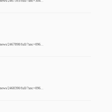
/news/2467393/full/?anc=304...
/news/2467898/full/?anc=096...
/news/2468390/full/?anc=096...