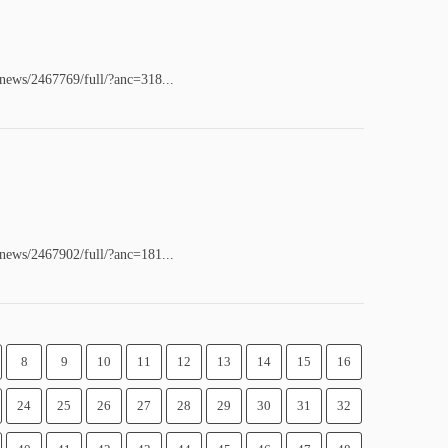
/news/2467769/full/?anc=318...
/news/2467902/full/?anc=181...
8
9
10
11
12
13
14
15
16
24
25
26
27
28
29
30
31
32