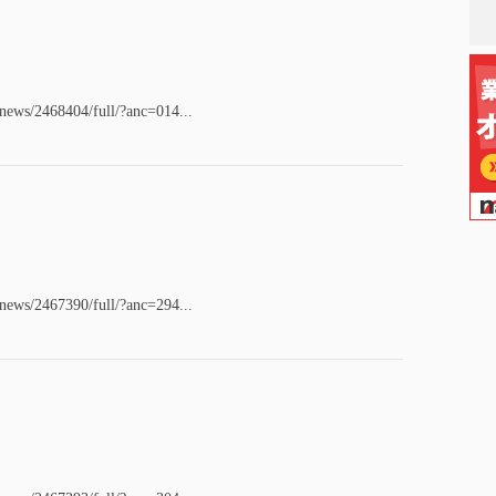
/news/2468404/full/?anc=014...
/news/2467390/full/?anc=294...