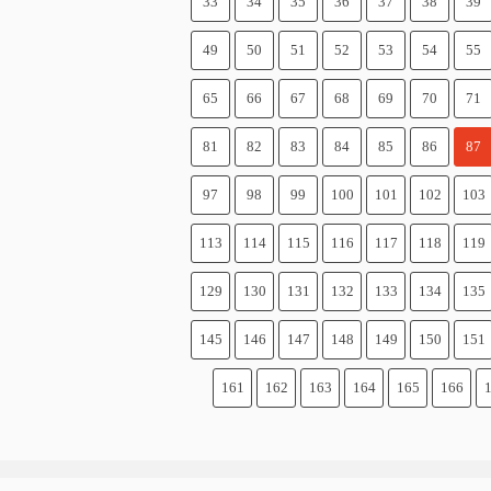
33
34
35
36
37
38
39
49
50
51
52
53
54
55
65
66
67
68
69
70
71
81
82
83
84
85
86
87
97
98
99
100
101
102
103
113
114
115
116
117
118
119
129
130
131
132
133
134
135
145
146
147
148
149
150
151
161
162
163
164
165
166