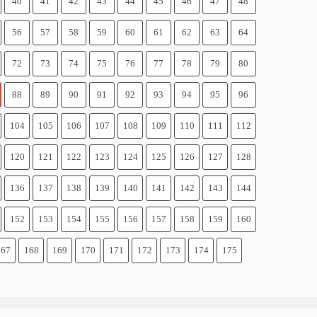
40
41
42
43
44
45
46
47
48
56
57
58
59
60
61
62
63
64
72
73
74
75
76
77
78
79
80
88
89
90
91
92
93
94
95
96
104
105
106
107
108
109
110
111
112
120
121
122
123
124
125
126
127
128
136
137
138
139
140
141
142
143
144
152
153
154
155
156
157
158
159
160
167
168
169
170
171
172
173
174
175