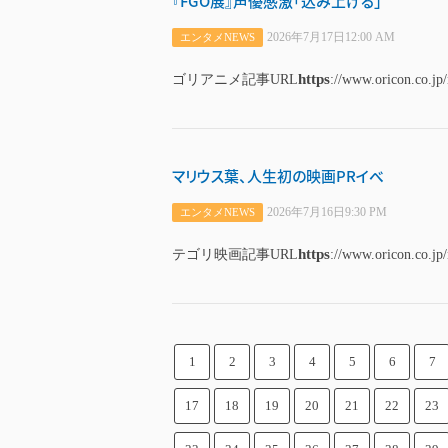
『FGO展』声優感激「込み上げる」
2026年7月17日12:00 AM
エンタメNEWS
https
ゴリアニメ記事URL
://www.oricon.co.jp
マリウス葉、人生初の映画PRイベ
2026年7月16日9:30 PM
エンタメNEWS
https
テゴリ映画記事URL
://www.oricon.co.jp
1
2
3
4
5
6
7
17
18
19
20
21
22
23