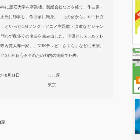
55年に慶応大学を卒業後、製紙会社などを経て、作曲家・
部正氏に師事し、作曲家に転身。「北の宿から」や「日立
樹」といったCMソング・アニメ主題歌・演歌などジャン
を問わず数多くの名曲を生み出した。俳優としてTBSテレ
「寺内貫太郎一家」、NHKテレビ「さくら」などに出演。
21年5月30日心不全のため都内の病院で死去。
32年8月11日
しし座
性
東京
日本タレント
曲家