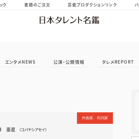
ック
書籍のご注文
芸能プロダクションリンク
バ
HOME
お問い合わせ
エンタメNEWS
公演・公開情報
タレメREPORT
作曲家、作詞家
林 亜星
（コバヤシアセイ）