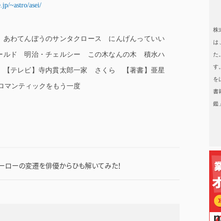
jp/~astro/asei/
日本タレント名鑑
株
 あわてんぼうのサンタクロース にんげんっていい
は
ールド 明治・チェルシー この木なんの木 積水ハ
た
す
 【テレビ】寺内貫太郎一家 さくら 【著書】亜星
を
ロマンティックをもう一度
書
鑑
ヒーローの変遷を俳優からひも解いてみた！