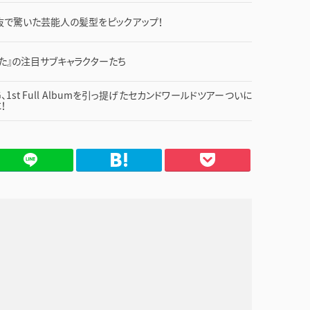
抜で驚いた芸能人の髪型をピックアップ！
た』の注目サブキャラクターたち
1st Full Albumを引っ提げたセカンドワールドツアーついに
！
てブ
Pocket