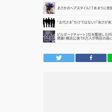
まさかのヘアスタイル！？あまりに奇
“五代さま”だけではない！『あさが来
ビルボードチャート1位を獲得したXG、
開幕！横浜公演で6万人が熱狂の渦に
Twitter
Facebook
LINE
は