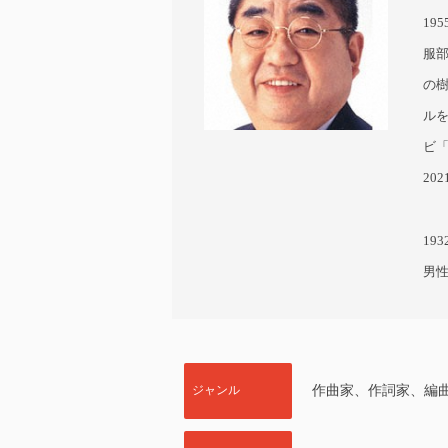
19
服
の
ル
ビ
20
19
男
ジャンル
作曲家、作詞家、編