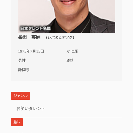
柴田 英嗣
（シバタヒデツグ）
1975年7月15日
かに座
男性
B型
静岡県
ジャンル
お笑いタレント
趣味