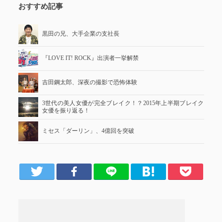
おすすめ記事
黒田の兄、大手企業の支社長
『LOVE IT! ROCK』出演者一挙解禁
吉田鋼太郎、深夜の撮影で恐怖体験
3世代の美人女優が完全ブレイク！？2015年上半期ブレイク
女優を振り返る！
ミセス「ダーリン」、4億回を突破
er
Facebook
LINE
はてブ
Pocket