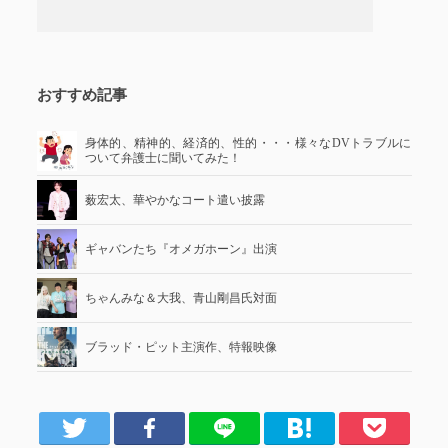
おすすめ記事
身体的、精神的、経済的、性的・・・様々なDVトラブルに
ついて弁護士に聞いてみた！
薮宏太、華やかなコート遣い披露
ギャバンたち『オメガホーン』出演
ちゃんみな＆大我、青山剛昌氏対面
ブラッド・ピット主演作、特報映像
er
Facebook
LINE
はてブ
Pocket