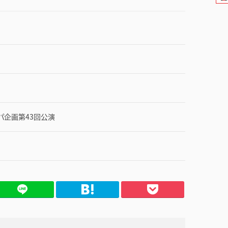
パ企画第43回公演
てブ
Pocket