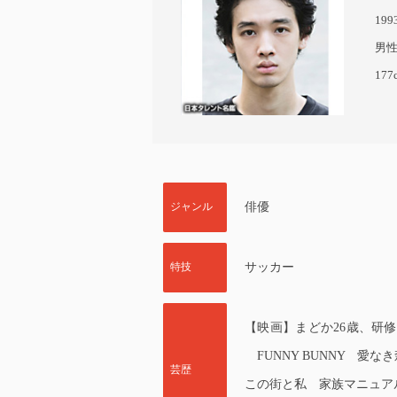
19
男
177
ジャンル
俳優
特技
サッカー
【映画】まどか26歳、研修医
FUNNY BUNNY 
芸歴
この街と私 家族マニュアル