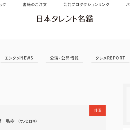
ック
書籍のご注文
芸能プロダクションリンク
バ
HOME
お問い合わせ
エンタメNEWS
公演・公開情報
タレメREPORT
俳優
野 弘樹
（サノヒロキ）