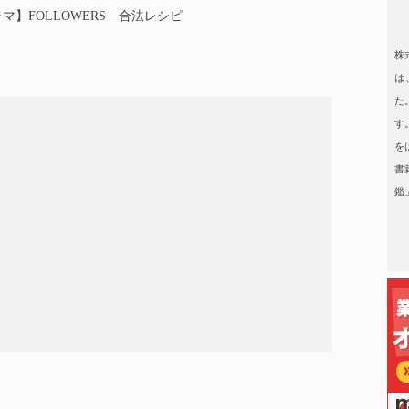
Bドラマ】FOLLOWERS 合法レシピ
日本タレント名鑑
株
は
た
す
を
書
鑑