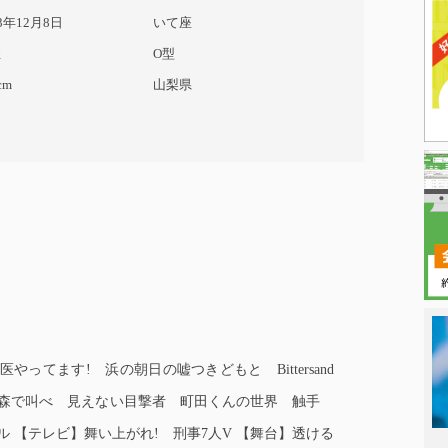
93年12月8日
いて座
性
O型
cm
山梨県
やってます! 浜の朝日の嘘つきどもと Bittersand
日本タレント
愛なき森で叫べ 見えない目撃者 町田くんの世界 触手
 【テレビ】舞い上がれ! 刑事7人V 【舞台】透ける