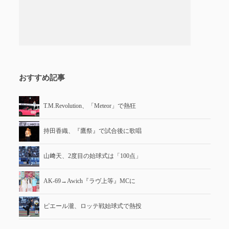
おすすめ記事
T.M.Revolution、「Meteor」で熱狂
持田香織、『鷹祭』で試合後に歌唱
山﨑天、2度目の始球式は「100点」
AK-69→Awich『ラヴ上等』MCに
ピエール瀧、ロッテ戦始球式で熱投