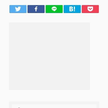
er
Facebook
LINE
はてブ
Pocket