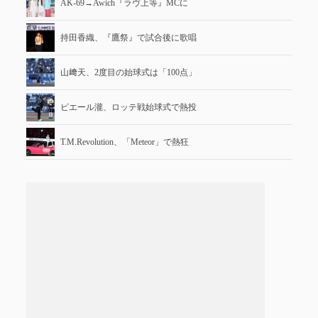
AK-69→Awich『ラヴ上等』MCに
持田香織、『鷹祭』で試合後に歌唱
山﨑天、2度目の始球式は「100点」
ピエール瀧、ロッテ戦始球式で熱投
T.M.Revolution、「Meteor」で熱狂