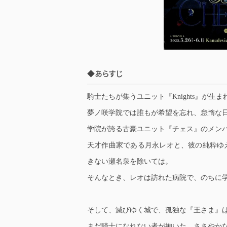
◆あらすじ
騎士たちが集うユニット『Knights』が生
夢ノ咲学院では誰もが希望を忘れ、怠惰な
学院が誇る古豪ユニット『チェス』のメン
天才作曲家である月永レオと、彼の純粋ゆ
きない瀬名泉を除いては。
そんなとき、レオは訪れた病院で、のちに
そして、滅びゆく城で、孤独な『王さま』
まだ騎士になれない者が抱いた、ささやか