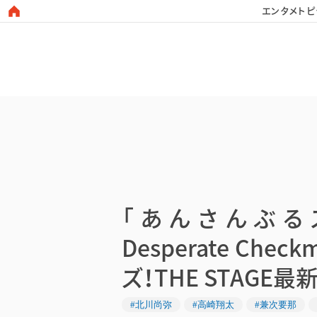
エンタメトピ
日本タレント名鑑
「あんさんぶるスタ
Desperate Ch
ズ！THE STAGE最
#北川尚弥
#高崎翔太
#兼次要那