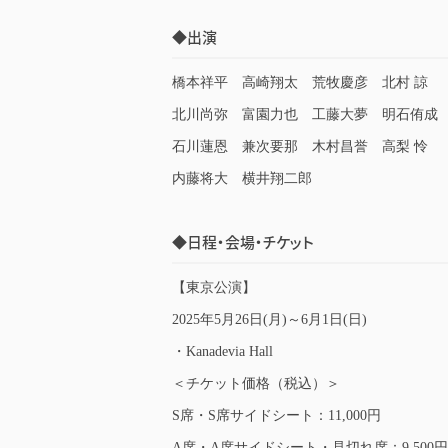
◆出演
橋本祥平 高崎翔太 荒牧慶彦 北村 諒
北川尚弥 富園力也 工藤大夢 明石侑成
石川蓮恩 兼次要那 木村昌誉 高梨 怜
内藤将大 横井翔二郎
◆日程・会場・チケット
【東京公演】
2025年5月26日(月)～6月1日(日)
・Kanadevia Hall
＜チケット価格（税込）＞
S席・S席サイドシート：11,000円
A席・A席サイドシート・見切れ席：9,500円