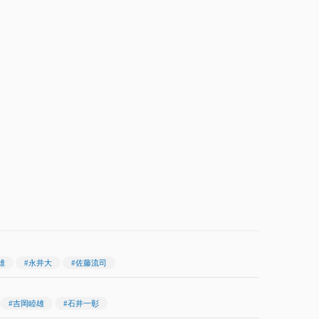
雄
#永井大
#佐藤流司
#吉岡睦雄
#石井一彰