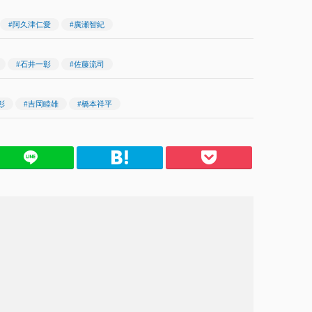
#阿久津仁愛
#廣瀬智紀
#石井一彰
#佐藤流司
彰
#吉岡睦雄
#橋本祥平
てブ
Pocket