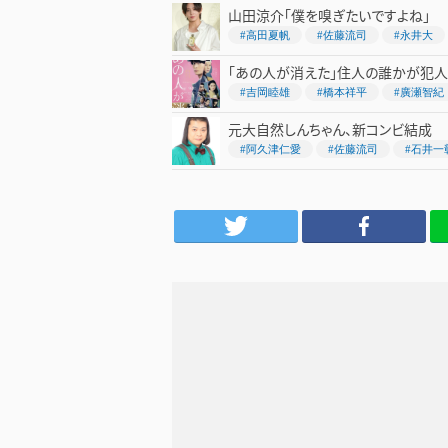
山田涼介「僕を嗅ぎたいですよね」
#高田夏帆
#佐藤流司
#永井大
「あの人が消えた」住人の誰かが犯人
#吉岡睦雄
#橋本祥平
#廣瀬智紀
元大自然しんちゃん、新コンビ結成
#阿久津仁愛
#佐藤流司
#石井一
Twitter
Facebook
LINE
は