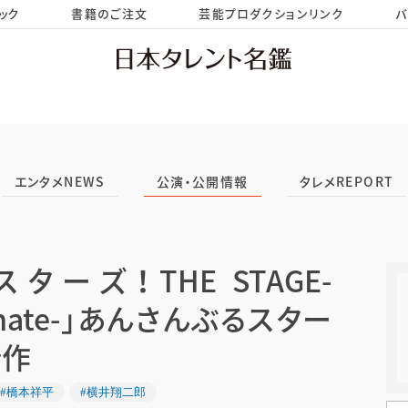
ック
書籍のご注文
芸能プロダクションリンク
バ
HOME
お問い合わせ
エンタメNEWS
公演・公開情報
タレメREPORT
ーズ！THE STAGE-
eckmate-」あんさんぶるスター
新作
#橋本祥平
#横井翔二郎