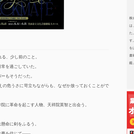
日本タレント名鑑
株
は
た
す
を
書
まれる、少し前のこと。
鑑
日常を過ごしていた。
バーもそうだった。
えの危うさに苛立ちながらも、なぜか放っておくことがで
学院に革命を起こす人物、天祥院英智と出会う。
は懸命に剣をふるう。
な夢を信じて――。