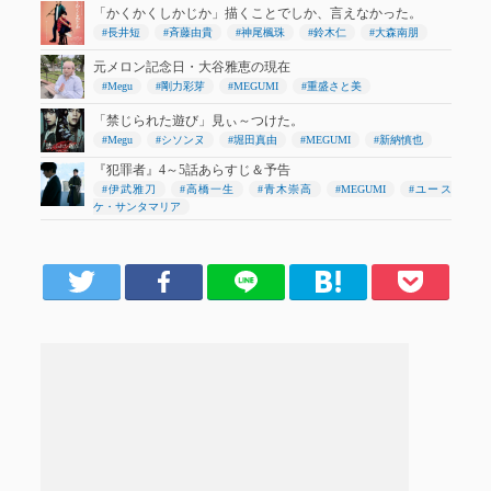
「かくかくしかじか」描くことでしか、言えなかった。
#長井短
#斉藤由貴
#神尾楓珠
#鈴木仁
#大森南朋
元メロン記念日・大谷雅恵の現在
#Megu
#剛力彩芽
#MEGUMI
#重盛さと美
「禁じられた遊び」見ぃ～つけた。
#Megu
#シソンヌ
#堀田真由
#MEGUMI
#新納慎也
『犯罪者』4～5話あらすじ＆予告
#伊武雅刀
#高橋一生
#青木崇高
#MEGUMI
#ユース
ケ・サンタマリア
er
Facebook
LINE
はてブ
Pocket