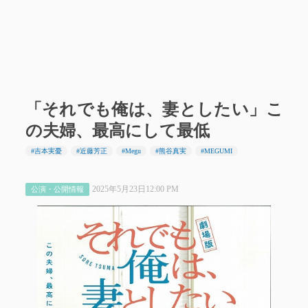
「それでも俺は、妻としたい」こ
の夫婦、最高にして最低
#吉本実憂
#近藤芳正
#Megu
#熊谷真実
#MEGUMI
2025年5月23日12:00 PM
公演・公開情報