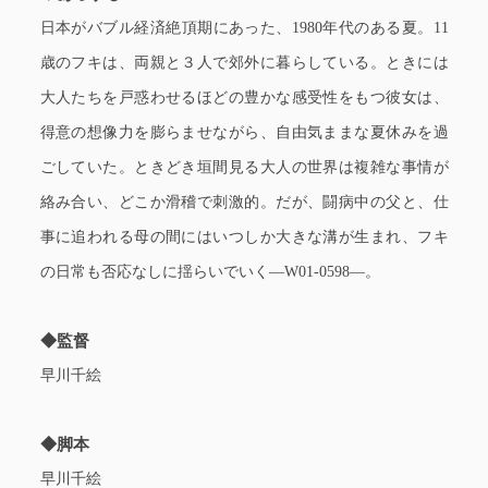
日本がバブル経済絶頂期にあった、1980年代のある夏。11
歳のフキは、両親と３人で郊外に暮らしている。ときには
大人たちを戸惑わせるほどの豊かな感受性をもつ彼女は、
得意の想像力を膨らませながら、自由気ままな夏休みを過
ごしていた。ときどき垣間見る大人の世界は複雑な事情が
絡み合い、どこか滑稽で刺激的。だが、闘病中の父と、仕
事に追われる母の間にはいつしか大きな溝が生まれ、フキ
の日常も否応なしに揺らいでいく―W01-0598―。
◆監督
早川千絵
◆脚本
早川千絵