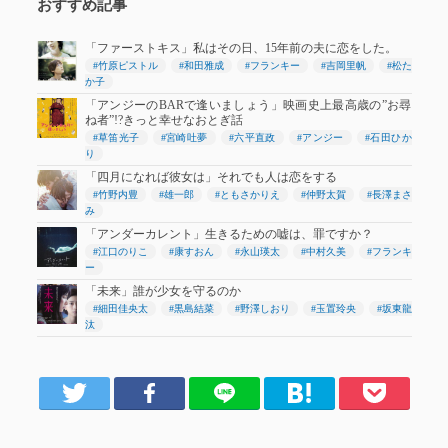
おすすめ記事
「ファーストキス」私はその日、15年前の夫に恋をした。
#竹原ピストル
#和田雅成
#フランキー
#吉岡里帆
#松た
か子
「アンジーのBARで逢いましょう」映画史上最高歳の”お尋
ね者”!?きっと幸せなおとぎ話
#草笛光子
#宮崎吐夢
#六平直政
#アンジー
#石田ひか
り
「四月になれば彼女は」それでも人は恋をする
#竹野内豊
#雄一郎
#ともさかりえ
#仲野太賀
#長澤まさ
み
「アンダーカレント」生きるための嘘は、罪ですか？
#江口のりこ
#康すおん
#永山瑛太
#中村久美
#フランキ
ー
「未来」誰が少女を守るのか
#細田佳央太
#黒島結菜
#野澤しおり
#玉置玲央
#坂東龍
汰
er
Facebook
LINE
はてブ
Pocket