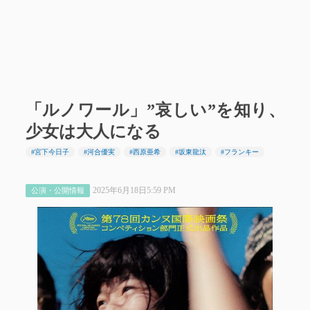
「ルノワール」”哀しい”を知り、
少女は大人になる
#宮下今日子
#河合優実
#西原亜希
#坂東龍汰
#フランキー
2025年6月18日5:59 PM
公演・公開情報