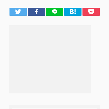
er
Facebook
LINE
はてブ
Pocket