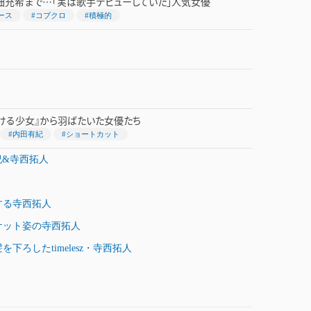
畑充希まで…「実は歌手デビューしていた」人気女優
ース
#コブクロ
#積極的
かける少女』から羽ばたいた女優たち
#内田有紀
#ショートカット
紀&寺西拓人
する寺西拓人
ケット姿の寺西拓人
ろしたtimelesz・寺西拓人