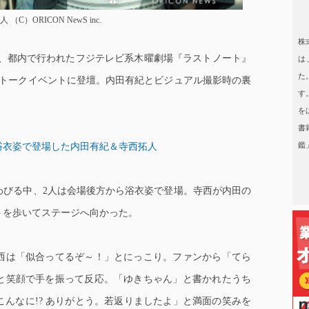
ORICON NewS inc.
日本タレント名鑑
株
が7日、都内で行われたフジテレビ系木曜劇場『ラストノート』
は
た
夕トークイベントに登壇。
内田有紀とビジュアル撮影時の裏
す
を
書
鑑
浴衣姿で登場した内田有紀＆寺西拓人
びる中、2人は会場後方から浴衣姿で登場。寺西が内田の
トを歩いてステージへ向かった。
西は「似合ってるぞ～！」とにっこり。ファンから「てら
と笑顔で手を振って反応。「ゆきちゃん」と書かれたうち
んなに!? ありがとう。若返りましたよ」と満面の笑みを