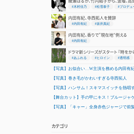
綾瀬はるか、竹内結子から、波瑠、高
#木村佳乃
#松雪泰子
#プロデュ
内田有紀、寺西拓人を賛辞
#内田有紀
#坂井真紀
内田有紀、香りで“現在地“例える
#内田有紀
ドラマ新シリーズがスタート 『時を
#あふれる
#ヒロイン
#透明感
【写真】お似合い…W主演を務める内田有
【写真】巻き毛がかわいすぎる寺西拓人
【写真】ハンサム！スキマスイッチを熱唱
【舞台カット】手の甲にキス！ブルージャ
【写真】「キャー」全身赤色ジャージで前髪を下
カテゴリ