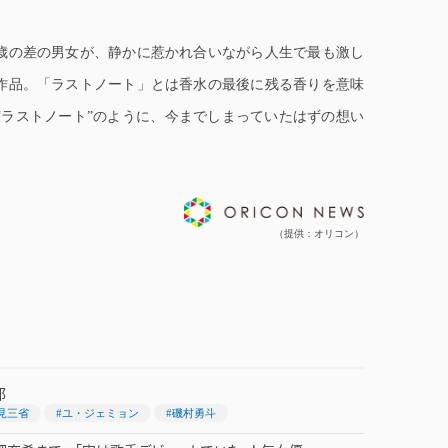
歳の差の男女が、静かに惹かれ合いながら人生で最も激し
作品。「ラストノート」とは香水の最後に残る香りを意味
“ラストノート”のように、今までしまっていたはずの想い
ORICON NE
（提供：オリコン）
郎
見三省
#ユ・ジェミョン
#磯村勇斗