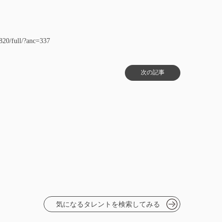
820/full/?anc=337
次の記事
気になるタレントを検索してみる