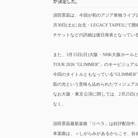
が決定した。
須田景凪は、今回が初のアジア単独ライブ公演とな
月30日(土)に台北・LEGACY TAIPEIにて
チケットなどの詳細は後日発表となってい
また、3月15日(日)大阪・NHK大阪ホールと3月
TOUR 2026 "GLIMMER"」のキービジュ
今回のタイトルともなっている"GLIMME
筋の光という意味も込められたヴィジュア
なお大阪・東京公演に関しては、2月25日(
なく。
須田景凪最新楽曲「リベラ」は好評配信中
本楽曲は、＜しがらみがあるからこそ、自