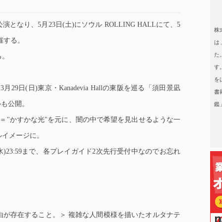
日本タレント名鑑
り、5月23日(土)にソウル ROLLING HALLにて、5
株
開催する。
は
た
る。
す
を
29日(日)東京・Kanadevia Hallの東阪を巡る「須田景凪
書
アルも公開。
鑑
R"＝"かすかな光"を元に、闇の中で希望を見出せるような一
ルイメージに。
水)23:59まで、各プレイガイド2次先行受付中なのでお忘れ
。
由が存在すること。＞ 複雑な人間模様を描いたオルタナテ