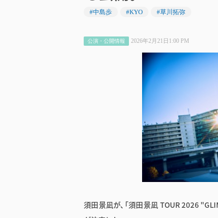
#中島歩
#KYO
#草川拓弥
2026年2月21日1:00 PM
公演・公開情報
須田景凪が、「須田景凪 TOUR 2026 "