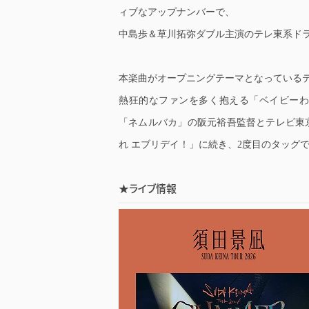
ィブなアップナンバーで、
中島歩＆草川拓弥ダブル主演のテレ東系ドラ
本楽曲がオープニングテーマとなっているテ
熱狂的なファンを多く抱える「ベイビー
「ネムルバカ」の阪元裕吾監督とテレビ東京
れ エブリデイ！」に続き、2度目のタッグ
★ライブ情報