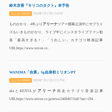
鈴木京香『キリコのタクト』本予告
2026年7月17日1:54 PM
エンタメNEWS
アリーナ
ものがかり、4年ぶり
ツアー開幕公演中にサプライ
ズもいきものがかり、ライブ中にインスタライブファン歓
喜「最高すぎる！」「うれしい」カテゴリ映画記事
URLhttps://www.oricon.co...
WANIMA「合算」Sg自身初ミリオンPT
2026年7月17日12:52 PM
エンタメNEWS
アリーナ
akaとKENTAが
疾走カテゴリ音楽記事
URLhttps://www.oricon.co.jp/news/2468467/full/?anc=294...