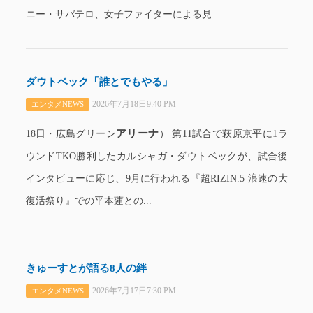
ニー・サバテロ、女子ファイターによる見...
ダウトベック「誰とでもやる」
2026年7月18日9:40 PM
エンタメNEWS
アリーナ
18日・広島グリーン
） 第11試合で萩原京平に1ラ
ウンドTKO勝利したカルシャガ・ダウトベックが、試合後
インタビューに応じ、9月に行われる『超RIZIN.5 浪速の大
復活祭り』での平本蓮との...
きゅーすとが語る8人の絆
2026年7月17日7:30 PM
エンタメNEWS