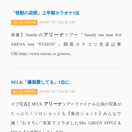
「怪獣の花唄」上半期カラオケ1位
2026年7月17日4:00 AM
エンタメNEWS
アリーナ
画像】Vaundyの
ツアー『Vaundy one man live
ARENA tour “FUSION”』開幕カテゴリ音楽記事
URLhttps://www.oricon.co.jp/news...
M!LK「爆裂愛してる」1位に
2026年7月17日4:00 AM
エンタメNEWS
アリーナ
イブ写真】M!LK
ツアーファイナル公演の写真が
たっぷり！ソロショットも【集合ショット】みんなで
滅！”おそろい”衣装でコラボしたMrs. GREEN APPLE＆