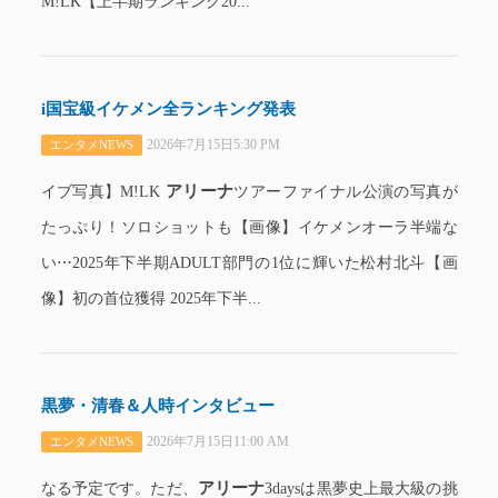
M!LK【上半期ランキング20...
i国宝級イケメン全ランキング発表
2026年7月15日5:30 PM
エンタメNEWS
アリーナ
イブ写真】M!LK
ツアーファイナル公演の写真が
たっぷり！ソロショットも【画像】イケメンオーラ半端な
い⋯2025年下半期ADULT部門の1位に輝いた松村北斗【画
像】初の首位獲得 2025年下半...
黒夢・清春＆人時インタビュー
2026年7月15日11:00 AM
エンタメNEWS
アリーナ
なる予定です。ただ、
3daysは黒夢史上最大級の挑