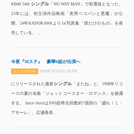
シングル
KB48 54th
「NO WAY MAN」で初選抜となった。
23年には、初主演作品映画「美男ペコパンと悪魔」が公
開、24年KADOKAWAより1st写真集「僕だけのもの」を発
売している。 ...
今夜『Mステ』 豪華6組が出演へ
2026年7月10日12:30 PM
エンタメNEWS
シングル
にリリースされた最新
「またね」と、1998年リリ
ースの夏の名曲「ジェットコースター・ロマンス」を披露
する。 Juice=JuiceはSNS総再生回数約7億回の「盛れ！ミ・
アモーレ」、広瀬香美...