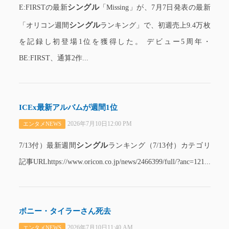
シングル
E:FIRSTの最新
「Missing」が、7月7日発表の最新
シングル
「オリコン週間
ランキング」で、初週売上9.4万枚
を記録し初登場1位を獲得した。 デビュー5周年・
BE:FIRST、通算2作...
ICEx最新アルバムが週間1位
2026年7月10日12:00 PM
エンタメNEWS
シングル
7/13付）最新週間
ランキング（7/13付）カテゴリ
記事URLhttps://www.oricon.co.jp/news/2466399/full/?anc=121...
ボニー・タイラーさん死去
2026年7月10日11:40 AM
エンタメNEWS