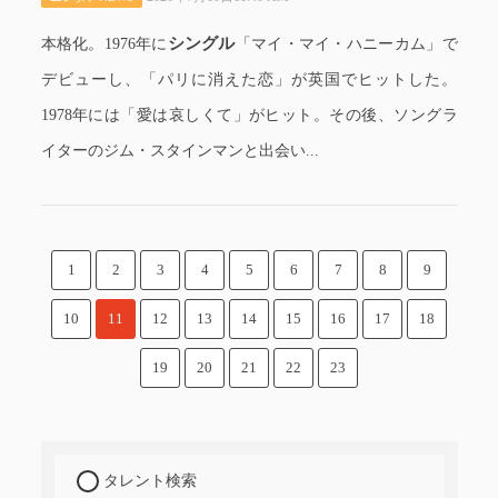
シングル
本格化。1976年に
「マイ・マイ・ハニーカム」で
デビューし、「パリに消えた恋」が英国でヒットした。
1978年には「愛は哀しくて」がヒット。その後、ソングラ
イターのジム・スタインマンと出会い...
1
2
3
4
5
6
7
8
9
10
11
12
13
14
15
16
17
18
19
20
21
22
23
タレント検索