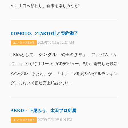
めに山口へ移住し、食事を楽しみなが...
DOMOTO、STARTO社と契約満了
2026年7月11日12:23 AM
エンタメNEWS
シングル
i Kidsとして、
「硝子の少年」、アルバム『A-
album』の同時リリースでCDデビュー。5月に発売した最新
シングル
シングル
「またね」が、「オリコン週間
ランキン
グ」において初週売上1位となり...
AKB48・下尾みう、太田プロ所属
2026年7月10日6:00 PM
エンタメNEWS