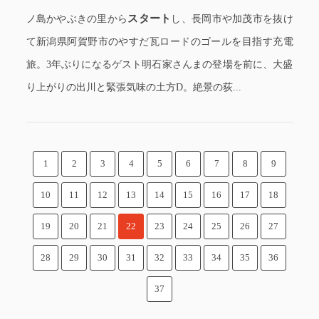
スタート
ノ島かやぶきの里から
し、長岡市や加茂市を抜け
て新潟県阿賀野市のやすだ瓦ロードのゴールを目指す充電
旅。3年ぶりになるゲスト明石家さんまの登場を前に、大盛
り上がりの出川と緊張気味の土方D。絶景の荻...
1
2
3
4
5
6
7
8
9
10
11
12
13
14
15
16
17
18
19
20
21
22
23
24
25
26
27
28
29
30
31
32
33
34
35
36
37