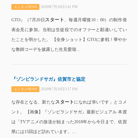
2026年7月10日3:41 PM
エンタメNEWS
スタート
GTO』（7月20日
、毎週月曜後10：00）の制作発
表会見に参加。当初は生徒役でのオファーと勘違いしてい
たことを明かした。 【全身ショット】GTOに参戦！華やか
な教師コーデを披露した生見愛瑠...
『ゾンビランドサガ』佐賀市と協定
2026年7月10日3:17 PM
エンタメNEWS
スタート
な存在となる、新たな
になれば幸いです」とコメ
ント。 【画像】『ゾンビランドサガ』最新ビジュアル 本渡
は「TVアニメの放送が始まった2018年から今日まで、佐賀
県には15回ほど訪れています。...