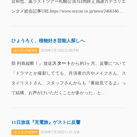
宮和也、嵐ラストツアー札幌公演3日間終え感謝カテゴリエ
ンタメ総合記事URLhttps://www.oricon.co.jp/news/2466346...
ひょうろく、植物好き芸能人探しへ
2026年7月10日12:00 PM
エンタメNEWS
スタート
部 列島縦断！』放送
から約3ヶ月。反響について
「ドラマとか撮影してても、共演者の方やメイクさん、ス
タイリストさん、スタッフさんからも『番組見てるよ』っ
て結構、お声がけいただくことが多かった」と...
11日放送『充電旅』ゲストに反響
2026年7月10日11:45 AM
エンタメNEWS