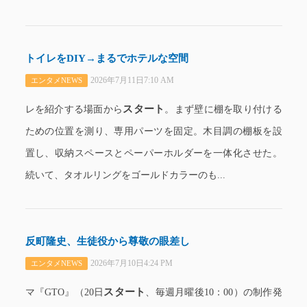
トイレをDIY→まるでホテルな空間
2026年7月11日7:10 AM
エンタメNEWS
スタート
レを紹介する場面から
。まず壁に棚を取り付ける
ための位置を測り、専用パーツを固定。木目調の棚板を設
置し、収納スペースとペーパーホルダーを一体化させた。
続いて、タオルリングをゴールドカラーのも...
反町隆史、生徒役から尊敬の眼差し
2026年7月10日4:24 PM
エンタメNEWS
スタート
マ『GTO』（20日
、毎週月曜後10：00）の制作発