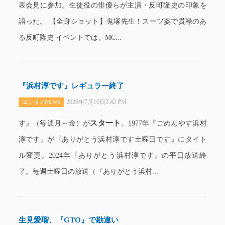
表会見に参加。生徒役の俳優らが主演・反町隆史の印象を
語った。 【全身ショット】鬼塚先生！スーツ姿で貫禄のあ
る反町隆史 イベントでは、MC...
『浜村淳です』レギュラー終了
2026年7月10日3:42 PM
エンタメNEWS
スタート
す』（毎週月～金）が
。1977年『ごめんやす浜村
淳です』が『ありがとう浜村淳です土曜日です』にタイト
ル変更。2024年『ありがとう浜村淳です』の平日放送終
了。毎週土曜日の放送（『ありがとう浜村...
生見愛瑠、『GTO』で勘違い