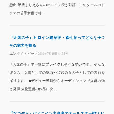
懸命 飯豊まりえさんのヒロイン役が好評 このクールのド
ラマの若手女優で特...
『天気の子』ヒロイン陽菜役・森七菜ってどんな子!?
その魅力を探る
エンタメトピック
2019年7月19日4:45 PM
ブレイク
『天気の子』で一気に
しそうな勢いです。 そんな
彼女の、女優としての魅力や17歳の女の子としての素顔を
探ります。 ■デビュー当時からオーディションで抜群の強
さ発揮 大物監督の作品に次...
『なつぞら』はヒロイン出身者のオールスター戦!? 10