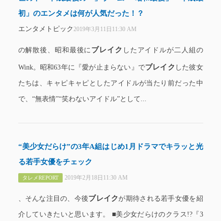
初」のエンタメは何が人気だった！？
エンタメトピック
2019年3月11日11:30 AM
ブレイク
の解散後、昭和最後に
したアイドルが二人組の
ブレイク
Wink。昭和63年に『愛が止まらない』で
した彼女
たちは、キャピキャピとしたアイドルが当たり前だった中
で、“無表情”“笑わないアイドル”として...
“美少女だらけ”の3年A組はじめ1月ドラマでキラッと光
る若手女優をチェック
2019年2月18日11:30 AM
タレメREPORT
ブレイク
、そんな注目の、今後
が期待される若手女優を紹
介していきたいと思います。 ■美少女だらけのクラス!?『3