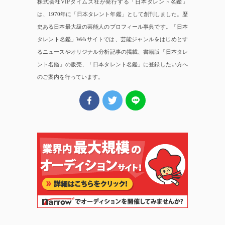
株式会社VIPタイムズ社が発行する「日本タレント名鑑」
は、1970年に「日本タレント年鑑」として創刊しました。歴
史ある日本最大級の芸能人のプロフィール事典です。「日本
タレント名鑑」Webサイトでは、芸能ジャンルをはじめとす
るニュースやオリジナル分析記事の掲載、書籍版「日本タレ
ント名鑑」の販売、「日本タレント名鑑」に登録したい方へ
のご案内を行っています。