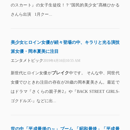
のスカート』の女子生徒役！？“国民的美少女”髙橋ひかる
さんら出演 1月クー...
美少女ヒロイン女優が続々登場の中、キラリと光る演技
派女優・岡本夏美に注目
エンタメトピック
2019年4月16日10:55 AM
ブレイク
新世代ヒロイン女優が
中です。 そんな中、同世代
女優でひときわ注目の存在が20歳の岡本夏美さん。最近で
はドラマ『さくらの親子丼2』や『BACK STREET GIRLS-
ゴクドルズ-』などに出...
世の中「平成最後の～」ブーム 「昭和最後」「平成最