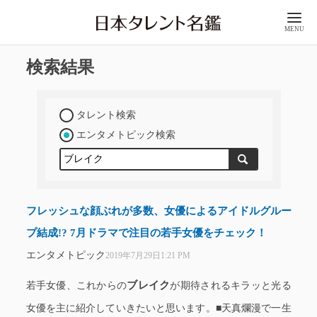
MENU
検索結果
タレント検索
エンタメトピック検索
フレッシュな顔ぶれが多数、女優によるアイドルグルー
プ結成!? 7月ドラマで注目の若手女優をチェック！
エンタメトピック
2019年7月29日1:21 PM
ブレイク
若手女優、これからの
が期待されるキラッと光る
女優を主に紹介していきたいと思います。■天真爛漫で一生