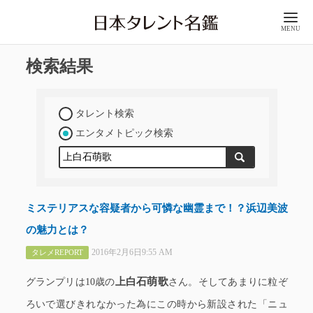
MENU
検索結果
タレント検索
エンタメトピック検索
ミステリアスな容疑者から可憐な幽霊まで！？浜辺美波
の魅力とは？
2016年2月6日9:55 AM
タレメREPORT
上白石萌歌
グランプリは10歳の
さん。そしてあまりに粒ぞ
ろいで選びきれなかった為にこの時から新設された「ニュ