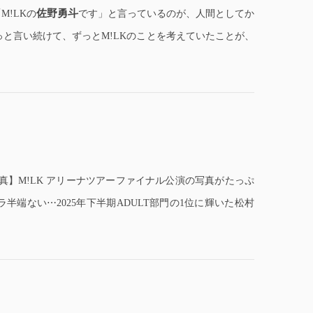
佐野勇斗
M!LKの
です」と言っているのが、人間としてか
っと言い続けて、ずっとM!LKのことを考えていたことが、
真】M!LK アリーナツアーファイナル公演の写真がたっぷ
端ない⋯2025年下半期ADULT部門の1位に輝いた松村