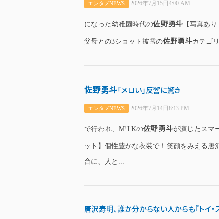
2026年7月15日4:00 AM
エンタメNEWS
佐野勇斗
になった幼稚園時代の
【写真あり
佐野勇斗
父母との3ショット披露の
カテゴリ音楽記
佐野勇斗
「メロい」反響に驚き
2026年7月14日8:13 PM
エンタメNEWS
佐野勇斗
で行われ、M!LKの
が演じたスマ
ット】個性豊かな衣装で！笑顔をみえる唐
台に、人と...
唐沢寿明、誰か分からない人からも『トイ・ス