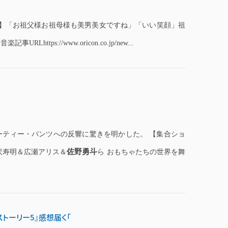
】「お祖父様お祖母様も美男美女ですね」「いい笑顔」祖
事URLhttps://www.oricon.co.jp/new...
ーティー・パンツへの反響に驚きを明かした。 【集合ショ
佐野勇斗
沢寿明＆広瀬アリス＆
ら おもちゃたちの世界を舞
トーリー5』感想届く「