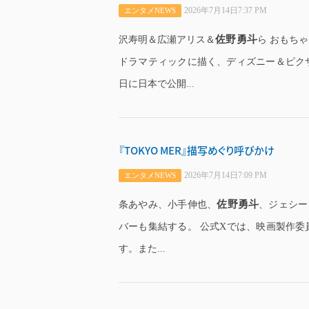
2026年7月14日7:37 PM
エンタメNEWS
佐野勇斗
沢寿明＆広瀬アリス＆
ら おもち
ドラマティックに描く、ディズニー＆ピク
日に日本で公開...
『TOKYO MER』描写めぐり呼びかけ
2026年7月14日7:09 PM
エンタメNEWS
佐野勇斗
条あやみ、小手伸也、
、ジェシー
バーも集結する。 公式Xでは、映画製作
す。また...