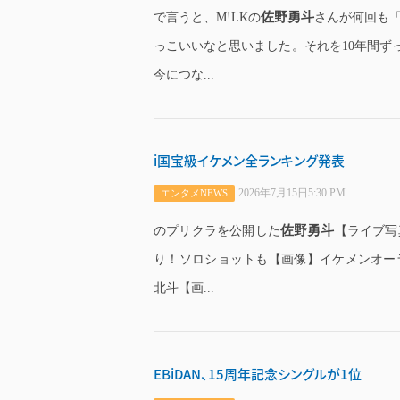
佐野勇斗
で言うと、M!LKの
さんが何回も「
っこいいなと思いました。それを10年間ず
今につな...
i国宝級イケメン全ランキング発表
2026年7月15日5:30 PM
エンタメNEWS
佐野勇斗
のプリクラを公開した
【ライブ写
り！ソロショットも【画像】イケメンオーラ半
北斗【画...
EBiDAN、15周年記念シングルが1位