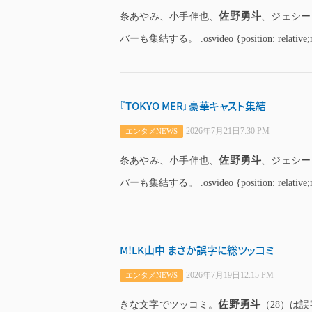
佐野勇斗
条あやみ、小手伸也、
、ジェシー
バーも集結する。 .osvideo {position: relative;ma
『TOKYO MER』豪華キャスト集結
2026年7月21日7:30 PM
エンタメNEWS
佐野勇斗
条あやみ、小手伸也、
、ジェシー
バーも集結する。 .osvideo {position: relative;ma
M!LK山中 まさか誤字に総ツッコミ
2026年7月19日12:15 PM
エンタメNEWS
佐野勇斗
きな文字でツッコミ。
（28）は