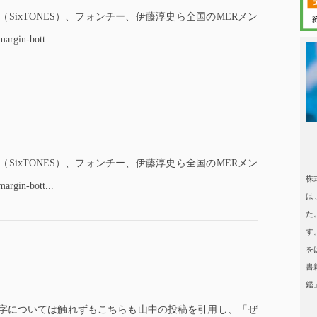
（SixTONES）、フォンチー、伊藤淳史ら全国のMERメン
rgin-bott...
日本タレント
日本タレント名鑑
（SixTONES）、フォンチー、伊藤淳史ら全国のMERメン
株
rgin-bott...
は
た
す
を
書
鑑
誤字については触れずもこちらも山中の投稿を引用し、「ぜ