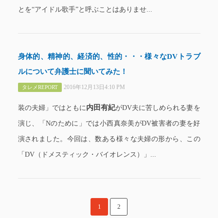
とを“アイドル歌手”と呼ぶことはありませ...
身体的、精神的、経済的、性的・・・様々なDVトラブ
ルについて弁護士に聞いてみた！
2016年12月13日4:10 PM
タレメREPORT
内田有紀
装の夫婦」ではともに
がDV夫に苦しめられる妻を
演じ、「Nのために」では小西真奈美がDV被害者の妻を好
演されました。今回は、数ある様々な夫婦の形から、この
「DV（ドメスティック・バイオレンス）」...
1
2