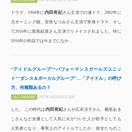
2017年10月30日11:50 AM
タレメREPORT
内田有紀
ドラマ、1994年に
さん主演での連ドラ、2002年に
元モーニング娘。安倍なつみさん主演で単発ドラマ、そし
て2016年に黒島結菜さん主演でリメイクされました。特に
2016年の作品では今までになか...
“アイドルグループ”“パフォーマンスガールズユニッ
ト”“ダンス＆ボーカルグループ”…「アイドル」の呼び
方、何種類あるの？
2017年5月2日10:55 AM
タレメREPORT
内田有紀
した。 この時代は
さんや広末涼子さん、雛形あき
こさんなど女優として人気に火がついた人が歌手としても
人気者になり、事実上のアイドルでしたが、彼女たちのこ