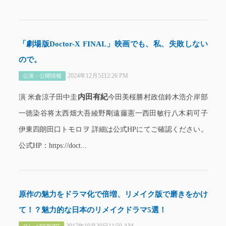
「劇場版Doctor-X FINAL」映画でも、私、失敗しない
ので。
2024年12月5日2:26 PM
公演・公開情報
内田有紀
演 米倉涼子田中圭
今田美桜勝村政信鈴木浩介岸部
一徳染谷将太西畑大吾綾野剛遠藤憲一西田敏行八木莉可子
伊東四朗田口トモロヲ 詳細は公式HPにてご確認ください。
公式HP：https://doct...
原作の魅力をドラマ化で倍増、リメイク版で磨きをかけ
て！？魅力的な日本のリメイクドラマ5選！