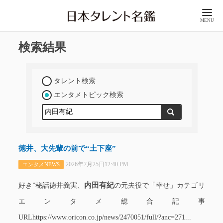
MENU
検索結果
タレント検索
エンタメトピック検索
徳井、大先輩の前で“土下座”
2026年7月25日12:40 PM
エンタメNEWS
内田有紀
好き”秘話徳井義実、
の元夫役で「幸せ」カテゴリ
エンタメ総合記事
URLhttps://www.oricon.co.jp/news/2470051/full/?anc=271...