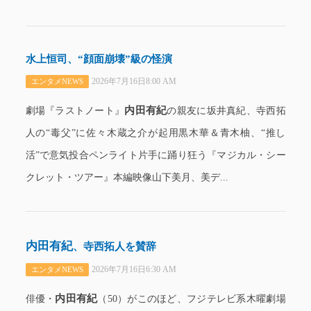
水上恒司、“顔面崩壊”級の怪演
2026年7月16日8:00 AM
エンタメNEWS
内田有紀
劇場『ラストノート』
の親友に坂井真紀、寺西拓
人の“毒父”に佐々木蔵之介が起用黒木華＆青木柚、“推し
活”で意気投合ペンライト片手に踊り狂う『マジカル・シー
クレット・ツアー』本編映像山下美月、美デ...
内田有紀
、寺西拓人を賛辞
2026年7月16日6:30 AM
エンタメNEWS
内田有紀
俳優・
（50）がこのほど、フジテレビ系木曜劇場