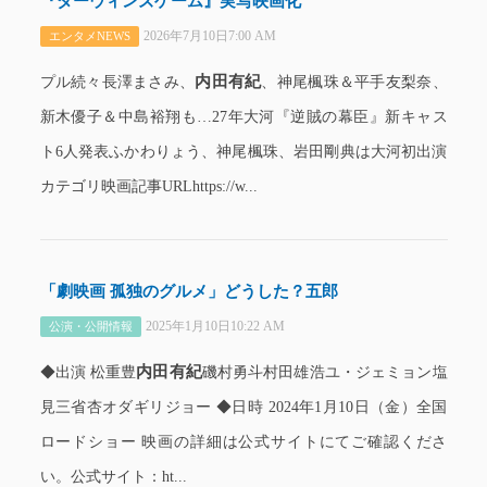
『ダーウィンズゲーム』実写映画化
2026年7月10日7:00 AM
エンタメNEWS
内田有紀
プル続々長澤まさみ、
、神尾楓珠＆平手友梨奈、
新木優子＆中島裕翔も…27年大河『逆賊の幕臣』新キャス
ト6人発表ふかわりょう、神尾楓珠、岩田剛典は大河初出演
カテゴリ映画記事URLhttps://w...
「劇映画 孤独のグルメ」どうした？五郎
2025年1月10日10:22 AM
公演・公開情報
内田有紀
◆出演 松重豊
磯村勇斗村田雄浩ユ・ジェミョン塩
見三省杏オダギリジョー ◆日時 2024年1月10日（金）全国
ロードショー 映画の詳細は公式サイトにてご確認くださ
い。公式サイト：ht...