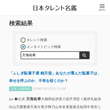
MENU
検索結果
タレント検索
エンタメトピック検索
「ふしぎ駄菓子屋 銭天堂」あなたが選んだ駄菓子は、
幸せを呼ぶのか、不幸を招くのか？
2024年12月12日11:33 AM
公演・公開情報
天海祐希
jya ◆出演
大橋和也伊原六花平澤宏々路伊礼姫奈
白山乃愛番家天嵩今濱夕輝乃山本未來渡邊圭祐田中里衣じ