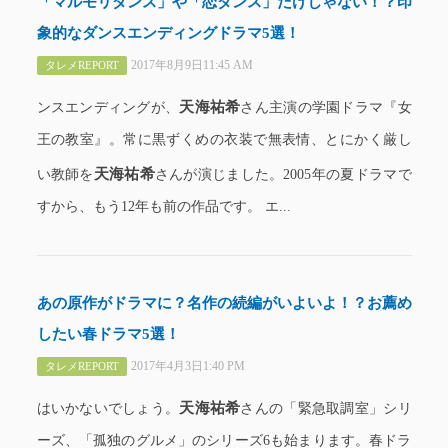
「マルモリダンス」や「恋ダンス」だけじゃない！？印
象的なダンスエンディングドラマ5選！
2017年8月9日11:45 AM
タレメREPORT
天海祐希
ンスエンディングが、
さん主演の学園ドラマ『女
王の教室』。常に黒ずくめの衣装で無表情、とにかく厳し
天海祐希
い教師を
さんが演じました。2005年の夏ドラマで
すから、もう12年も前の作品です。 エ...
あの原作がドラマに？名作の続編がいよいよ！？お薦め
したい春ドラマ5選！
2017年4月3日1:40 PM
タレメREPORT
天海祐希
はいかないでしょう。
さんの「緊急取調室」シリ
ーズ、「孤独のグルメ」のシリーズ6も始まります。春ドラ