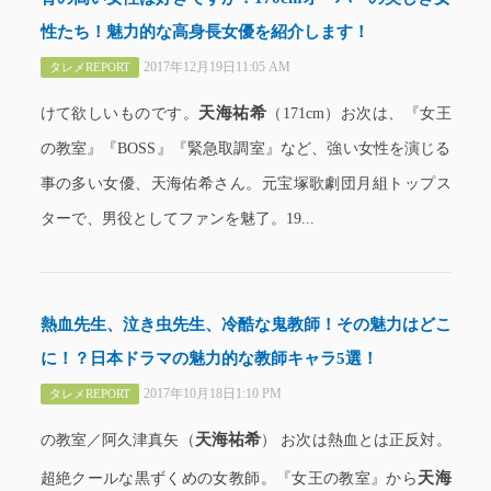
性たち！魅力的な高身長女優を紹介します！
2017年12月19日11:05 AM
タレメREPORT
天海祐希
けて欲しいものです。
（171cm）お次は、『女王
の教室』『BOSS』『緊急取調室』など、強い女性を演じる
事の多い女優、天海佑希さん。元宝塚歌劇団月組トップス
ターで、男役としてファンを魅了。19...
熱血先生、泣き虫先生、冷酷な鬼教師！その魅力はどこ
に！？日本ドラマの魅力的な教師キャラ5選！
2017年10月18日1:10 PM
タレメREPORT
天海祐希
の教室／阿久津真矢（
） お次は熱血とは正反対。
天海
超絶クールな黒ずくめの女教師。『女王の教室』から