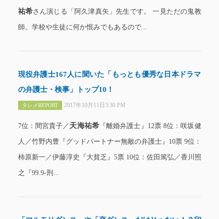
祐希
さん演じる「阿久津真矢」先生です。 一見ただの鬼教
師。学校や生徒に何か恨みでもあるので...
現役弁護士167人に聞いた「もっとも優秀な日本ドラマ
の弁護士・検事」トップ10！
2017年10月11日3:30 PM
タレメREPORT
天海祐希
7位：間宮貴子／
『離婚弁護士』12票 8位：咲坂健
人／竹野内豊『グッドパートナー無敵の弁護士』10票 9位：
柿原新一／伊藤淳史『大貧乏』5票 10位：佐田篤弘／香川照
之『99.9-刑...