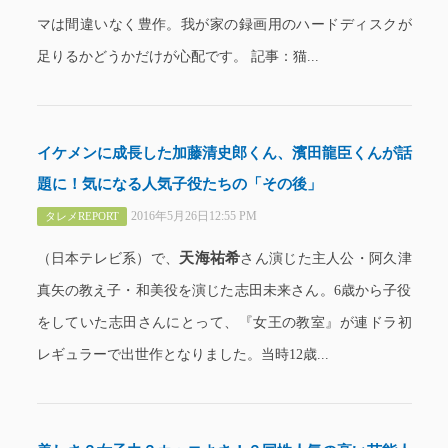
マは間違いなく豊作。我が家の録画用のハードディスクが
足りるかどうかだけが心配です。 記事：猫...
イケメンに成長した加藤清史郎くん、濱田龍臣くんが話
題に！気になる人気子役たちの「その後」
2016年5月26日12:55 PM
タレメREPORT
天海祐希
（日本テレビ系）で、
さん演じた主人公・阿久津
真矢の教え子・和美役を演じた志田未来さん。6歳から子役
をしていた志田さんにとって、『女王の教室』が連ドラ初
レギュラーで出世作となりました。当時12歳...