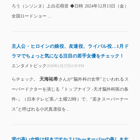
ろう（シソンヌ）上白石萌音 ◆日時 2024年12月13日（金）
全国ロードショー ...
主人公・ヒロインの娘役、友達役、ライバル役…1月ド
ラマでちょっと気になる注目の若手女優をチェック！
エンタメトピック
2020年1月27日4:39 PM
天海祐希
らチェック。
さんが“脳外科の女帝”といわれるス
ーパードクターを演じる『トップナイフ -天才脳外科医の条
件-』（日本テレビ系／土曜22時）で、“若きスーパーナー
ス”と呼ばれる小沢真凛役を...
背の高い女性は好きですか？170cmオーバーの美しき女