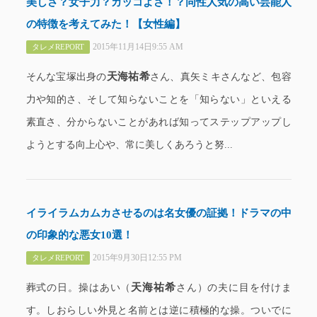
美しさ？女子力？カッコよさ！？同性人気の高い芸能人
の特徴を考えてみた！【女性編】
2015年11月14日9:55 AM
タレメREPORT
天海祐希
そんな宝塚出身の
さん、真矢ミキさんなど、包容
力や知的さ、そして知らないことを「知らない」といえる
素直さ、分からないことがあれば知ってステップアップし
ようとする向上心や、常に美しくあろうと努...
イライラムカムカさせるのは名女優の証拠！ドラマの中
の印象的な悪女10選！
2015年9月30日12:55 PM
タレメREPORT
天海祐希
葬式の日。操はあい（
さん）の夫に目を付けま
す。しおらしい外見と名前とは逆に積極的な操。ついでに