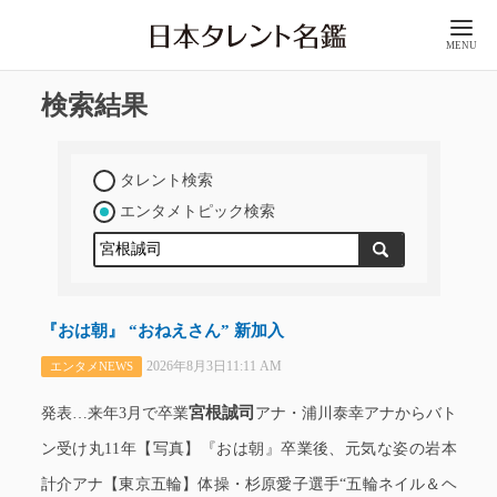
MENU
検索結果
タレント検索
エンタメトピック検索
『おは朝』 “おねえさん” 新加入
2026年8月3日11:11 AM
エンタメNEWS
宮根誠司
発表…来年3月で卒業
アナ・浦川泰幸アナからバト
ン受け丸11年【写真】『おは朝』卒業後、元気な姿の岩本
計介アナ【東京五輪】体操・杉原愛子選手“五輪ネイル＆ヘ