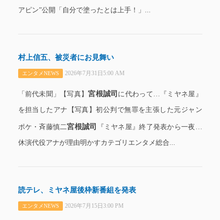
アピン”公開「自分で塗ったとは上手！」...
村上信五、被災者にお見舞い
2026年7月31日5:00 AM
エンタメNEWS
宮根誠司
「前代未聞」【写真】
に代わって…『ミヤネ屋』
を担当したアナ【写真】初公判で無罪を主張した元ジャン
宮根誠司
ポケ・斉藤慎二
『ミヤネ屋』終了発表から一夜…
休演代役アナが理由明かすカテゴリエンタメ総合...
読テレ、ミヤネ屋後枠新番組を発表
2026年7月15日3:00 PM
エンタメNEWS