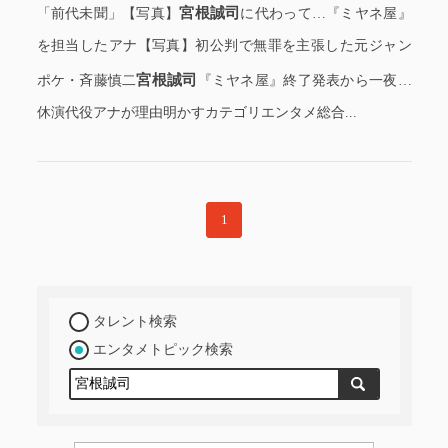
宮根誠司
「前代未聞」【写真】
に代わって…『ミヤネ屋』
を担当したアナ【写真】初公判で無罪を主張した元ジャン
宮根誠司
ポケ・斉藤慎二
『ミヤネ屋』終了発表から一夜…
休演代役アナが理由明かすカテゴリエンタメ総合...
1
タレント検索
エンタメトピック検索