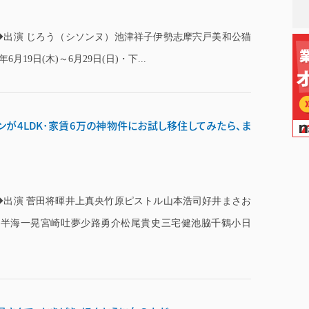
 ◆出演 じろう（シソンヌ）池津祥子伊勢志摩宍戸美和公猫
19日(木)～6月29日(日)・下...
ンが4LDK･家賃6万の神物件にお試し移住してみたら、ま
 ◆出演 菅田将暉井上真央竹原ピストル山本浩司好井まさお
し半海一晃宮崎吐夢少路勇介松尾貴史三宅健池脇千鶴小日