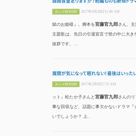
録画容量足りますか？続編ものも新規ドラマ
2017年9月28日11:40 AM
タレメREPORT
宮藤官九郎
獄のお姫様』。脚本を
さん、主
主題歌は、先日の引退宣言で世の中に大きな衝
抜群です。 ...
展開が気になって眠れない！最後はいったい
2017年3月9日7:55 AM
タレメREPORT
宮藤官九郎
ット』松たか子さんと
さんのリ
事な回収など、話題に事欠かないドラマ『
いでしょうか？ 上...