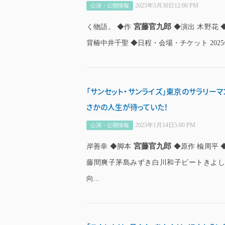
2025年5月30日12:00 PM
公演・公開情報
宮藤官九郎
く物語。 ◆作
◆演出 木野花
背椿中井千聖 ◆日程・会場・チケット 2025年6月
「サンセット・サンライズ」東京のサラリーマ
さかの人生が待っていた！
2025年1月14日5:00 PM
公演・公開情報
宮藤官九郎
岸善幸 ◆脚本
◆原作 楡周平
藤間爽子茅島みずき白川和子ビートきよ
向...