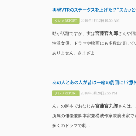
再現VTRのステータスを上げた!? “スカッ
2016年4月12日10:55 AM
タレメREPORT
宮藤官九郎
動が話題ですが、実は
さんや阿
性派女優。ドラマや映画にも多数出演して
ありません。さまざま...
あの人とあの人が昔は一緒の劇団に！？意
2016年3月28日2:55 PM
タレメREPORT
宮藤官九郎
ん』の脚本でおなじみ
さんは、
所属の俳優兼脚本家兼構成作家兼演出家で
多くのドラマで劇...