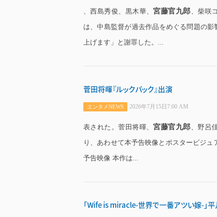
宮藤官九郎
、西島秀俊、黒木華、
、柴咲
は、中島監督が過去作品をめぐる問題の影
上げます」と謝罪した。...
菅田将暉『ルックバック』出演
2026年7月15日7:00 AM
エンタメNEWS
宮藤官九郎
表された。菅田将暉、
、野呂
り、あわせて本予告映像とポスタービジュ
予告映像 本作は...
「Wife is miracle-世界で一番アツい嫁