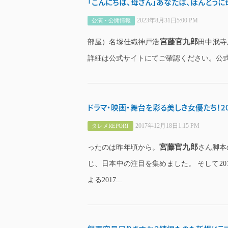
「こんにちは、母さん」あなたは、ほんとうに
2023年8月31日5:00 PM
公演・公開情報
宮藤官九郎
部屋）名塚佳織神戸浩
田中泯寺
詳細は公式サイトにてご確認ください。公式サイト：http
ドラマ・映画・舞台を彩る美しき女優たち！2
2017年12月18日1:15 PM
タレメREPORT
宮藤官九郎
ったのは昨年頃から。
さん脚本
じ、日本中の注目を集めました。 そして2
よる2017...