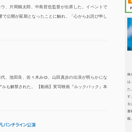
コウ、片岡鶴太郎、中島哲也監督が出席した。イベントで
響で公開が延期となったことに触れ、「心からお詫び申し
日本タレント
日本タレント名鑑
株
佳代、池田良、佐々木みゆ、山田真歩の出演が明らかにな
は
アルも解禁された。 【動画】実写映画『ルックバック』本
た
す
を
書
鑑
-」平凡パンチライン公演