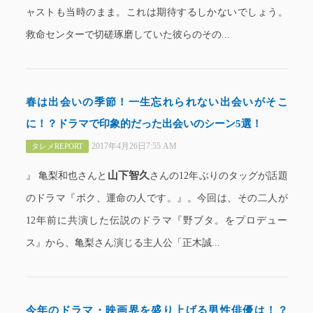
ャストも当時のまま。これは期待するしかないでしょう。
救命センターで切磋琢磨していた彼らのその...
春は出会いの季節！一生忘れられない出会いがそこ
に！？ドラマで印象的だった出会いのシーン5選！
2017年4月26日7:55 AM
タレメREPORT
山下智久
』 亀梨和也さんと
さんの12年ぶりのタッグが話題
のドラマ『ボク、運命の人です。』。今回は、その二人が
12年前に共演した伝説のドラマ『野ブタ。をプロデュー
ス』から、亀梨さん演じる主人公「正木誠...
今年のドラマ・映画界を盛り上げる男性俳優は！？