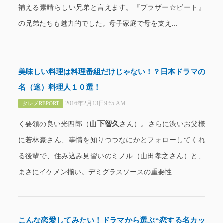
補える素晴らしい兄弟と言えます。『ブラザー☆ビート』
の兄弟たちも魅力的でした。母子家庭で母を支え...
美味しい料理は料理番組だけじゃない！？日本ドラマの
名（迷）料理人１０選！
2016年2月13日9:55 AM
タレメREPORT
山下智久
く要領の良い光四郎（
さん）。さらに渋いお父様
に若林豪さん、事情を知りつつなにかとフォローしてくれ
る後輩で、住み込み見習いのミノル（山田孝之さん）と、
まさにイケメン揃い。デミグラスソースの重要性...
こんな恋愛してみたい！ドラマから選ぶ“恋する名カッ