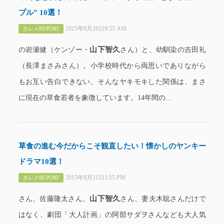
プル” 10選！
2015年8月26日9:55 AM
タレメREPORT
山下智久
の岩瀬健（ケンゾー・
さん）と、幼馴染の吉田礼
（長澤まさみさん）。小学校時代から両思いでありながら
もお互い告白できない、そんなヤキモキした関係は、まさ
に現在の草食若者を象徴しています。14年間の...
草食の進む今だからこそ観直したい！懐かしのヤンキー
ドラマ10選！
2015年8月21日1:55 PM
タレメREPORT
山下智久
さん、佐藤隆太さん、
さん、妻夫木聡さんだけで
はなく、劇団「大人計画」の阿部サダヲさんなども大人気