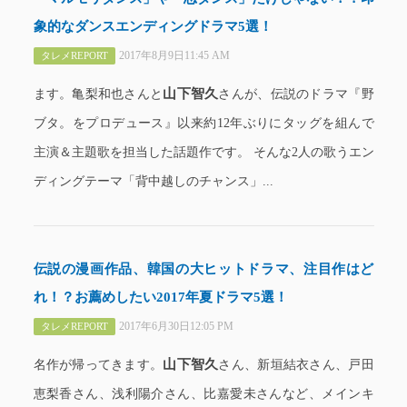
象的なダンスエンディングドラマ5選！
2017年8月9日11:45 AM
タレメREPORT
山下智久
ます。亀梨和也さんと
さんが、伝説のドラマ『野
ブタ。をプロデュース』以来約12年ぶりにタッグを組んで
主演＆主題歌を担当した話題作です。 そんな2人の歌うエン
ディングテーマ「背中越しのチャンス」...
伝説の漫画作品、韓国の大ヒットドラマ、注目作はど
れ！？お薦めしたい2017年夏ドラマ5選！
2017年6月30日12:05 PM
タレメREPORT
山下智久
名作が帰ってきます。
さん、新垣結衣さん、戸田
恵梨香さん、浅利陽介さん、比嘉愛未さんなど、メインキ