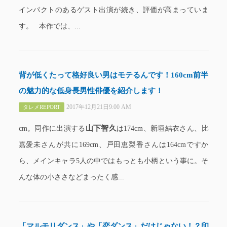
インパクトのあるゲスト出演が続き、評価が高まっていま
す。 本作では、...
背が低くたって格好良い男はモテるんです！160cm前半
の魅力的な低身長男性俳優を紹介します！
2017年12月21日9:00 AM
タレメREPORT
山下智久
cm。同作に出演する
は174cm、新垣結衣さん、比
嘉愛未さんが共に169cm、戸田恵梨香さんは164cmですか
ら、メインキャラ5人の中ではもっとも小柄という事に。そ
んな体の小ささなどまったく感...
「マルモリダンス」や「恋ダンス」だけじゃない！？印