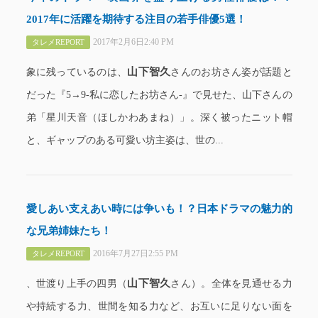
2017年に活躍を期待する注目の若手俳優5選！
2017年2月6日2:40 PM
タレメREPORT
山下智久
象に残っているのは、
さんのお坊さん姿が話題と
だった『5→9-私に恋したお坊さん-』で見せた、山下さんの
弟「星川天音（ほしかわあまね）」。深く被ったニット帽
と、ギャップのある可愛い坊主姿は、世の...
愛しあい支えあい時には争いも！？日本ドラマの魅力的
な兄弟姉妹たち！
2016年7月27日2:55 PM
タレメREPORT
山下智久
、世渡り上手の四男（
さん）。全体を見通せる力
や持続する力、世間を知る力など、お互いに足りない面を