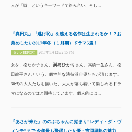
人が「嘘」というキーワードで絡み合い、そし...
『真田丸』『逃げ恥』を越える名作は生まれるか！？お
薦めしたい2017年冬（１月期）ドラマ5選！
2017年1月12日2:15 PM
タレメREPORT
満島ひかり
女を、松たか子さん、
さん、高橋一生さん、松
田龍平さんという、個性的な演技派俳優たちが演じます。
30代の大人たちを描いた、大人が落ち着いて楽しめるドラ
マになるのではと期待しています。個人的には...
『あさが来た』ののぶちゃんに始まり“レディ・ダ・ヴ
ィンチ”まで 今年最も飛躍した女優・吉岡里帆の魅力