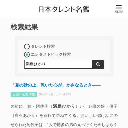
MENU
検索結果
タレント検索
エンタメトピック検索
「夏の砂の上」乾いた心が、かさなるとき――
2025年7月3日4:54 PM
公演・公開情報
満島ひかり
の前に、妹・阿佐子（
）が、17歳の娘・優子
（髙石あかり）を連れて訪ねてくる。おいしい儲け話にの
せられた阿佐子は、1人で博多の男の元へ行くためしばらく