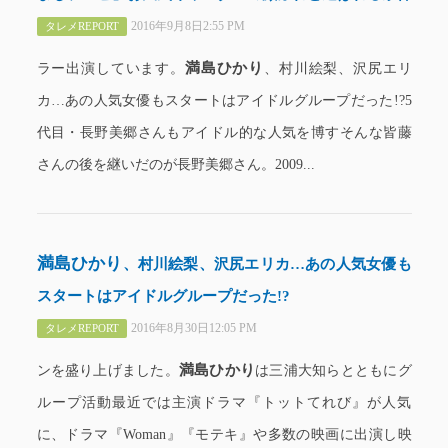
2016年9月8日2:55 PM
タレメREPORT
満島ひかり
ラー出演しています。
、村川絵梨、沢尻エリ
カ…あの人気女優もスタートはアイドルグループだった!?5
代目・長野美郷さんもアイドル的な人気を博すそんな皆藤
さんの後を継いだのが長野美郷さん。2009...
満島ひかり
、村川絵梨、沢尻エリカ…あの人気女優も
スタートはアイドルグループだった!?
2016年8月30日12:05 PM
タレメREPORT
満島ひかり
ンを盛り上げました。
は三浦大知らとともにグ
ループ活動最近では主演ドラマ『トットてれび』が人気
に、ドラマ『Woman』『モテキ』や多数の映画に出演し映