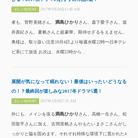
2017年9月28日11:40 AM
タレメREPORT
満島ひかり
者も、菅野美穂さん、
さん、森下愛子さん、坂
井真紀さん、夏帆さんと超豪華。期待せざるをえません。
奥様は、取り扱い注意10月4日より毎週水曜22時〜日本テレ
ビ系にて放送 お次は、水曜22時から...
展開が気になって眠れない！最後はいったいどうなる
の！？最終回が楽しみな2017冬ドラマ5選！
2017年3月9日7:55 AM
タレメREPORT
満島ひかり
外にも、メインを張る
さん、高橋一生さん、松
田龍平さんに加え、吉岡里帆さんやもたいまさこさんがし
っかりと脇を固めます。それぞれ特殊な環境下に置かれた4