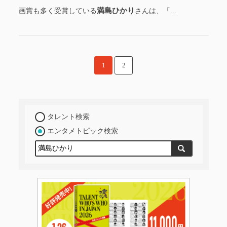
満島ひかり
画賞も多く受賞している
さんは、「...
1
2
タレント検索
エンタメトピック検索