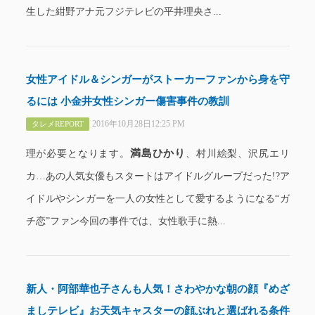
生した紺野アナ元フジテレビの平井理央さ...
女性アイドル＆シンガーがストーカーファンから身を守
るには 小金井女性シンガー傷害事件の教訓
2016年10月28日12:25 PM
タレメREPORT
満島ひかり
理が必要となります。
、村川絵梨、沢尻エリ
カ…あの人気女優もスタートはアイドルグループだった!?ア
イドルやシンガーを一人の女性として愛するようになる“ガ
チ恋”ファン今回の事件では、女性歌手に熱...
新人・阿部華也子さんも人気！さわやかな朝の顔『めざ
ましテレビ』お天気キャスターの顔ぶれと選ばれる条件