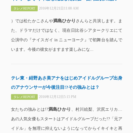
2016年12月21日11:00 AM
タレメREPORT
満島ひかり
）では松たかこさんや
さんらと共演します。ま
た、ドラマだけではなく、現在日比谷シアタークリエにて
公演中の『ナイスガイ in ニューヨーク』で初舞台を踏んで
います。今後の彼女がますます楽しみにな...
テレ東・紺野あさ美アナをはじめアイドルグループ出身
のアナウンサーが今後注目!?その強みとは？
2016年12月12日5:15 PM
タレメREPORT
満島ひかり
女たちの強みとは!?
、村川絵梨、沢尻エリカ…
あの人気女優もスタートはアイドルグループだった!?「元ア
イドル」を無理に抑えないようになってからイキイキと再