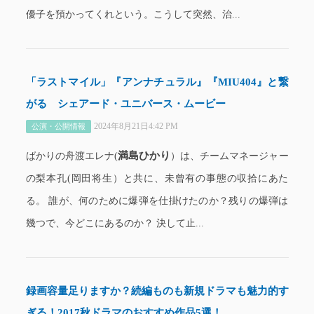
優子を預かってくれという。こうして突然、治...
「ラストマイル」『アンナチュラル』『MIU404』と繋
がる シェアード・ユニバース・ムービー
2024年8月21日4:42 PM
公演・公開情報
満島ひかり
ばかりの舟渡エレナ(
）は、チームマネージャー
の梨本孔(岡田将生）と共に、未曾有の事態の収拾にあた
る。 誰が、何のために爆弾を仕掛けたのか？残りの爆弾は
幾つで、今どこにあるのか？ 決して止...
録画容量足りますか？続編ものも新規ドラマも魅力的す
ぎる！2017秋ドラマのおすすめ作品5選！