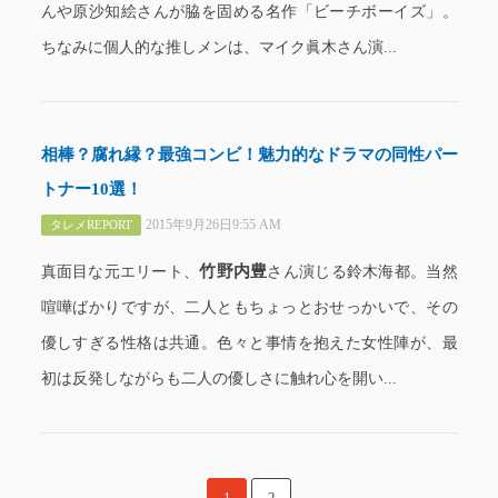
んや原沙知絵さんが脇を固める名作「ビーチボーイズ」。
ちなみに個人的な推しメンは、マイク眞木さん演...
相棒？腐れ縁？最強コンビ！魅力的なドラマの同性パー
トナー10選！
2015年9月26日9:55 AM
タレメREPORT
竹野内豊
真面目な元エリート、
さん演じる鈴木海都。当然
喧嘩ばかりですが、二人ともちょっとおせっかいで、その
優しすぎる性格は共通。色々と事情を抱えた女性陣が、最
初は反発しながらも二人の優しさに触れ心を開い...
1
2