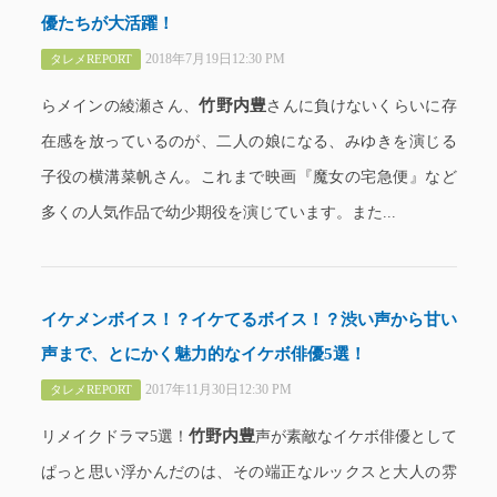
優たちが大活躍！
2018年7月19日12:30 PM
タレメREPORT
竹野内豊
らメインの綾瀬さん、
さんに負けないくらいに存
在感を放っているのが、二人の娘になる、みゆきを演じる
子役の横溝菜帆さん。これまで映画『魔女の宅急便』など
多くの人気作品で幼少期役を演じています。また...
イケメンボイス！？イケてるボイス！？渋い声から甘い
声まで、とにかく魅力的なイケボ俳優5選！
2017年11月30日12:30 PM
タレメREPORT
竹野内豊
リメイクドラマ5選！
声が素敵なイケボ俳優として
ぱっと思い浮かんだのは、その端正なルックスと大人の雰