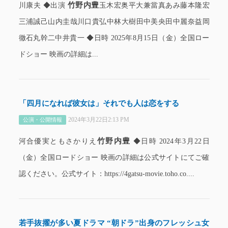
竹野内豊
川康夫 ◆出演
玉木宏奥平大兼當真あみ藤本隆宏
三浦誠己山内圭哉川口貴弘中林大樹田中美央田中麗奈益岡
徹石丸幹二中井貴一 ◆日時 2025年8月15日（金）全国ロー
ドショー 映画の詳細は...
「四月になれば彼女は」それでも人は恋をする
2024年3月22日2:13 PM
公演・公開情報
竹野内豊
河合優実ともさかりえ
◆日時 2024年3月22日
（金）全国ロードショー 映画の詳細は公式サイトにてご確
認ください。公式サイト：https://4gatsu-movie.toho.co....
若手抜擢が多い夏ドラマ “朝ドラ”出身のフレッシュ女