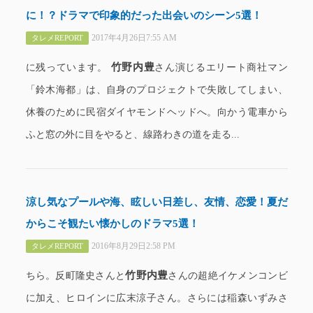
に！？ドラマで印象的だった出会いのシーン5選！
2017年4月26日7:55 AM
タレメREPORT
竹野内豊
に残っています。
さん演じるエリート商社マン
「鈴木海都」は、自身のプロジェクトで失敗してしまい、
休養のために民宿ダイヤモンドヘッドへ。向かう電車から
ふと窓の外に目をやると、線路わきの道を走る...
涼し気なプールや海、眩しい日差し、友情、恋愛！夏だ
からこそ観たい懐かしのドラマ5選！
2016年8月29日2:58 PM
タレメREPORT
竹野内豊
ちら。反町隆史さんと
さんの超絶イケメンコンビ
に加え、ヒロインに広末涼子さん。さらには稲森いずみさ