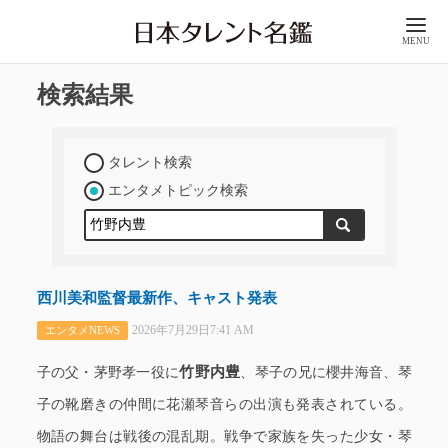
MENU
検索結果
タレント検索
エンタメトピック検索
西川美和監督最新作、キャスト発表
2026年7月29日7:41 AM
エンタメNEWS
竹野内豊
子の父・茅野孝一役に
、琴子の兄に櫻井海音、琴
子の靴磨きの仲間に花瀬琴音らの出演も発表されている。
物語の舞台は戦後の混乱期。戦争で家族を失った少女・琴