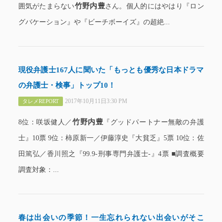
竹野内豊
囲気がたまらない
さん。個人的にはやはり『ロン
グバケーション』や『ビーチボーイズ』の超絶...
現役弁護士167人に聞いた「もっとも優秀な日本ドラマ
の弁護士・検事」トップ10！
2017年10月11日3:30 PM
タレメREPORT
竹野内豊
8位：咲坂健人／
『グッドパートナー無敵の弁護
士』10票 9位：柿原新一／伊藤淳史『大貧乏』5票 10位：佐
田篤弘／香川照之『99.9-刑事専門弁護士-』4票 ■調査概要
調査対象：...
春は出会いの季節！一生忘れられない出会いがそこ