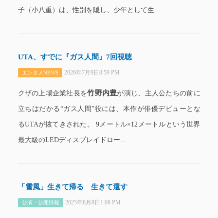
子（小八重）は、性別を隠し、少年として生...
UTA、すでに『ガス人間』7回視聴
2026年7月9日8:59 PM
エンタメNEWS
竹野内豊
クザの上場企業社長を
が演じ、主人公たちの前に
立ちはだかる“ガス人間”役には、本作が俳優デビューとな
るUTAが抜てきされた。 9メートル×12メートルという世界
最大級のLEDディスプレイドロー...
「雪風」生きて帰る 生きて還す
2025年8月8日1:08 PM
公演・公開情報