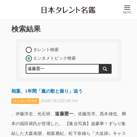
MENU
検索結果
タレント検索
エンタメトピック検索
相葉、1年間「嵐の歌と振り」追う
2026年7月22日5:00 AM
エンタメNEWS
遠藤憲一
、伊藤淳史、光石研、
、佐藤浩市、髙木雄也、脚
本の福田靖氏が登壇した。 【集合写真】超豪華！ずらり集
結した大森南朋、相葉雅紀、松下奈緒ら『大追跡』キャス