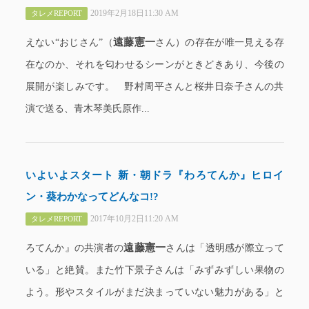
2019年2月18日11:30 AM
タレメREPORT
遠藤憲一
えない“おじさん”（
さん）の存在が唯一見える存
在なのか、それを匂わせるシーンがときどきあり、今後の
展開が楽しみです。 野村周平さんと桜井日奈子さんの共
演で送る、青木琴美氏原作...
いよいよスタート 新・朝ドラ『わろてんか』ヒロイ
ン・葵わかなってどんなコ!?
2017年10月2日11:20 AM
タレメREPORT
遠藤憲一
ろてんか』の共演者の
さんは「透明感が際立って
いる」と絶賛。また竹下景子さんは「みずみずしい果物の
よう。形やスタイルがまだ決まっていない魅力がある」と