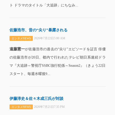
ト ドラマのタイトル「大追跡」にちなみ...
佐藤浩市、昔の“尖り”暴露される
2026年7月22日5:00 AM
エンタメNEWS
遠藤憲一
が佐藤浩市の過去の“尖り”エピソードを証言 俳優
の佐藤浩市が20日、都内で行われたテレビ朝日系連続ドラ
マ『大追跡～警視庁SSBC強行犯係～Season2』（きょう22日
スタート、毎週水曜後9...
伊藤淳史＆佐々木成三氏が対談
2026年7月21日7:35 PM
エンタメNEWS