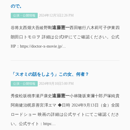
ので。
2024年12月5日2:26 PM
公演・公開情報
遠藤憲一
谷将太西畑大吾綾野剛
西田敏行八木莉可子伊東四
朗田口トモロヲ 詳細は公式HPにてご確認ください。公式
HP：https://doctor-x-movie.jp/...
「スオミの話をしよう」この女、何者？
2024年9月10日5:00 PM
公演・公開情報
遠藤憲一
秀俊松坂桃李瀬戸康史
小林隆坂東彌十郎戸塚純貴
阿南健治梶原善宮澤エマ ◆日時 2024年9月13日（金）全国
ロードショー 映画の詳細は公式サイトにてご確認くださ
い。公式サイト：https:...