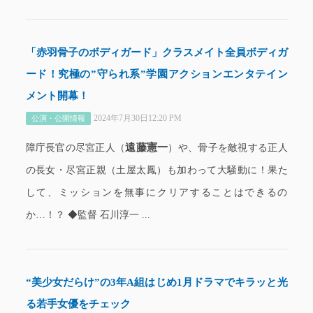
「赤羽骨子のボディガード」クラスメイト全員ボディガ
ード！究極の”守られ系”学園アクションエンタテイン
メント開幕！
2024年7月30日12:20 PM
公演・公開情報
遠藤憲一
障庁長官の尽宮正人（
）や、骨子を敵視する正人
の長女・尽宮正親（土屋太鳳）も加わって大騒動に！果た
して、ミッションを無事にクリアすることはできるの
か…！？ ◆監督 石川淳一 ...
“美少女だらけ”の3年A組はじめ1月ドラマでキラッと光
る若手女優をチェック