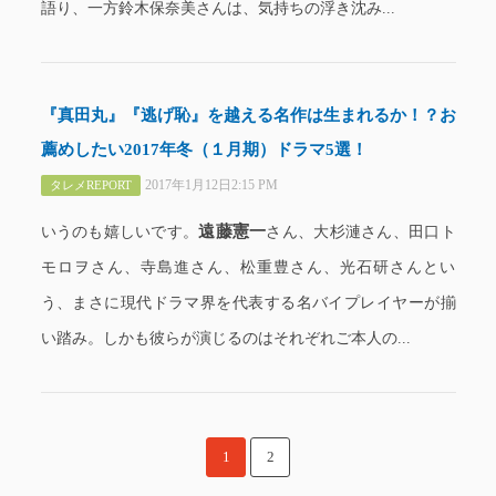
語り、一方鈴木保奈美さんは、気持ちの浮き沈み...
『真田丸』『逃げ恥』を越える名作は生まれるか！？お
薦めしたい2017年冬（１月期）ドラマ5選！
2017年1月12日2:15 PM
タレメREPORT
遠藤憲一
いうのも嬉しいです。
さん、大杉漣さん、田口ト
モロヲさん、寺島進さん、松重豊さん、光石研さんとい
う、まさに現代ドラマ界を代表する名バイプレイヤーが揃
い踏み。しかも彼らが演じるのはそれぞれご本人の...
1
2