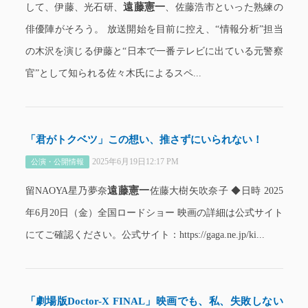
遠藤憲一
して、伊藤、光石研、
、佐藤浩市といった熟練の
俳優陣がそろう。 放送開始を目前に控え、“情報分析”担当
の木沢を演じる伊藤と“日本で一番テレビに出ている元警察
官”として知られる佐々木氏によるスペ...
「君がトクベツ」この想い、推さずにいられない！
2025年6月19日12:17 PM
公演・公開情報
遠藤憲一
留NAOYA星乃夢奈
佐藤大樹矢吹奈子 ◆日時 2025
年6月20日（金）全国ロードショー 映画の詳細は公式サイト
にてご確認ください。公式サイト：https://gaga.ne.jp/ki...
「劇場版Doctor-X FINAL」映画でも、私、失敗しない