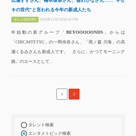
広瀬すずさん、橋本環奈さん、葵わかなさん……“キセ
キの世代”と言われる今年の新成人たち
2018年12月19日6:41 PM
タレメREPORT
BEYOOOOONDS
年始動の新グループ「
」からは
「CHICA#TETSU」の一岡伶奈さん、「雨ノ森 川海」の高
瀬くるみさんも新成人です。 さらに、かつてモーニング
娘。のエースとして...
1
2
タレント検索
エンタメトピック検索