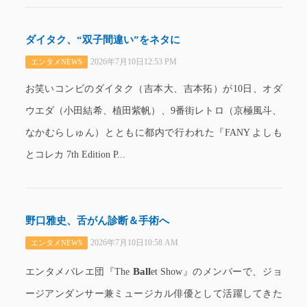
ダイタク、“双子間違い”をネタに
2026年7月10日12:53 PM
エンタメNEWS
お笑いコンビのダイタク（吉本大、吉本拓）が10日、オダ
ウエダ（小田結希、植田紫帆）、9番街レトロ（京極風斗、
なかむらしゅん）とともに都内で行われた『FANY よしも
とコレカ 7th Edition P...
野口雅史、舌がん診断＆手術へ
2026年7月10日10:58 AM
エンタメNEWS
Ball
エンタメバレエ団『The
et Show』のメンバーで、ジョ
ージアンダンサー兼ミュージカル俳優として活躍してきた