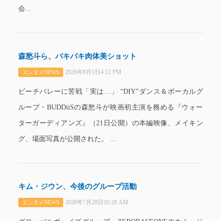
会...
森愁斗ら、バキバキ肉体美ショット
2026年8月1日4:12 PM
エンタメNEWS
ビーチバレーに苦戦「実は…」 “DIY”ダンス＆ボーカルグ
ループ・BUDDiiSの森愁斗が映画初主演を務める『ウォー
ターガーディアンズ』（21日公開）の本編映像、メイキン
グ、場面写真が公開された。 ...
キム・ジウン、今後のグループ活動
2026年7月28日10:28 AM
エンタメNEWS