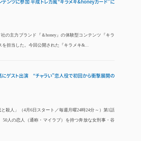
コンテンツに参加 平成トレカ風“キラメキ&honeyカード”に
ア社の主力ブランド『＆honey』の体験型コンテンツ『キラ
スを担当した。今回公開された『キラメキ&...
1話にゲスト出演 “チャラい”恋人役で初回から衝撃展開の
と殺人」（4月6日スタート／毎週月曜24時24分～）第1話
、50人の恋人（通称・マイラブ）を持つ奔放な女刑事・谷