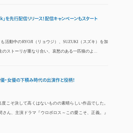
i Funk」を先行配信リリース！配信キャンペーンもスタート
ても活動中のRYOJI（リョウジ）、SUZUKI（スズキ）を加
のストーリが重なり合い、哀愁のある一匹狼のよ...
俳優・女優の下積み時代の出演作と役柄！
名度こそ決して高くはないものの素晴らしい作品でした。
間さん、主演ドラマ『ウロボロス～この愛こそ、正義。』