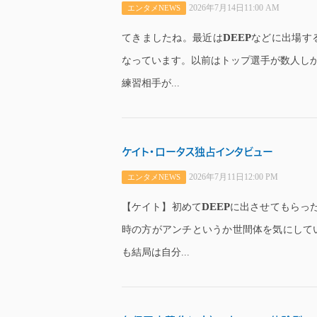
2026年7月14日11:00 AM
エンタメNEWS
DEEP
てきましたね。最近は
などに出場す
なっています。以前はトップ選手が数人しかい
練習相手が...
ケイト・ロータス独占インタビュー
2026年7月11日12:00 PM
エンタメNEWS
DEEP
【ケイト】初めて
に出させてもらっ
時の方がアンチというか世間体を気にして
も結局は自分...