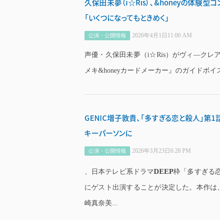
久保田未夢（i☆Ris）、&honeyの体験型
「いくつになってもときめく」
2026年4月1日11:00 AM
公演・公開情報
声優・久保田未夢（i☆Ris）がヴィ―クレ
メキ&honeyカードメーカー』のガイドボイ
GENIC増子敦貴、「多すぎる恋と殺人」第
キーパーソンに
2026年3月23日6:28 PM
公演・公開情報
DEEP
、日本テレビ系ドラマ
枠「多すぎる恋
にゲスト出演することが決定した。本作は
崎真奈美...