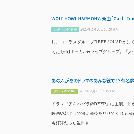
WOLF HOWL HARMONY、新曲「Gach
2026年2月20日10:20 AM
公演・公開情報
DEEP
し、コーラスグループ
SQUADとし
えた4人組ボーカル&ラップグループ。「人生
あの人があのドラマのあんな役で！？有名
2015年4月15日4:19 PM
タレメREPORT
DEEP
ドラマ『アキハバラ@
』に主演。知
映画や朝ドラで深い演技を見せてくれる風
も好評だった生田さ...