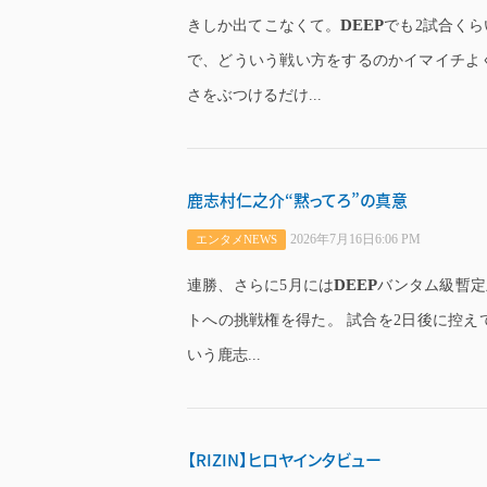
DEEP
きしか出てこなくて。
でも2試合く
で、どういう戦い方をするのかイマイチよ
さをぶつけるだけ...
鹿志村仁之介“黙ってろ”の真意
2026年7月16日6:06 PM
エンタメNEWS
DEEP
連勝、さらに5月には
バンタム級暫定
トへの挑戦権を得た。 試合を2日後に控
いう鹿志...
【RIZIN】ヒロヤインタビュー