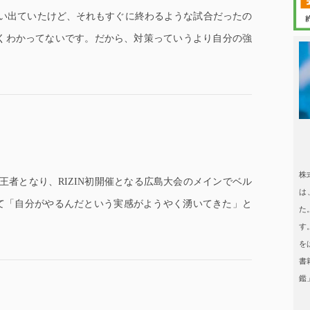
らい出ていたけど、それもすぐに終わるような試合だったの
くわかってないです。だから、対策っていうより自分の強
日本タレント
日本タレント名鑑
株
王者となり、RIZIN初開催となる広島大会のメインでベル
は
えて「自分がやるんだという実感がようやく湧いてきた」と
た
す
を
書
鑑