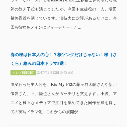
ラマ『リバース』でも
の玉森裕太さん演じる教
師の教え子役も演じましたが、今回も生徒役の一人、増田
希美香役を演じています。演技力に定評があるだけに、今
回も彼女をメインにフィーチャーした...
春の桜は日本人の心！？桜ソングだけじゃない！桜（さ
くら）絡みの日本ドラマ5選！
2017年5月12日10:45 AM
タレメREPORT
Kis-My-Ft2
風変わった主人公を、
の藤ヶ谷太輔さんや新川
優愛さん、上川隆也さんがガッチリと支えます。小説、ア
ニメと様々なメディアで注目を集めてきた同作が満を持し
ての実写ドラマ化。これからの展開が...