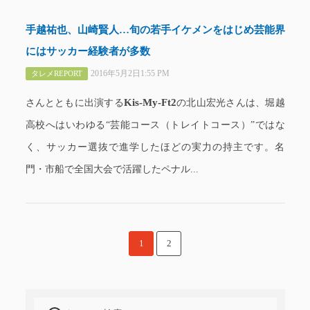
手越祐也、山崎賢人…旬の若手イケメンをはじめ芸能界
にはサッカー経験者が多数
2016年5月2日1:55 PM
タレメREPORT
Kis-My-Ft2
さんとともに出演する
の北山宏光さんは、堀越
高校へはいわゆる“芸能コース（トレイトコース）”ではな
く、サッカー選抜で進学したほどの実力の持主です。名
門・市船で全国大会で活躍したペナル...
1
2