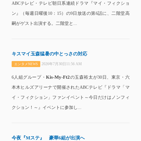
ABCテレビ・テレビ朝日系連続ドラマ『マイ・フィクショ
ン』（毎週日曜後10：15）の9日放送の第6話に、二階堂高
嗣がゲスト出演する。二階堂と...
キスマイ玉森猛暑の中とっさの対応
2026年7月30日11:56 AM
エンタメNEWS
Kis-My-Ft2
6人組グループ・
の玉森裕太が30日、東京・六
本木ヒルズアリーナで開催されたABCテレビ『ドラマ「マ
イ・フィクション」ファンイベント～今日だけはノンフィ
クション！～』イベントに参加し...
今夜『Mステ』 豪華6組が出演へ