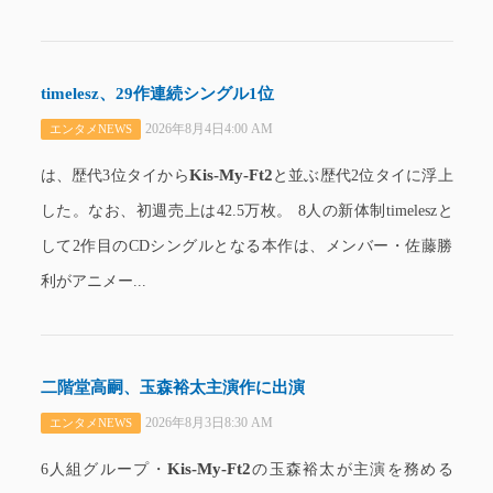
timelesz、29作連続シングル1位
2026年8月4日4:00 AM
エンタメNEWS
Kis-My-Ft2
は、歴代3位タイから
と並ぶ歴代2位タイに浮上
した。なお、初週売上は42.5万枚。 8人の新体制timeleszと
して2作目のCDシングルとなる本作は、メンバー・佐藤勝
利がアニメー...
二階堂高嗣、玉森裕太主演作に出演
2026年8月3日8:30 AM
エンタメNEWS
Kis-My-Ft2
6人組グループ・
の玉森裕太が主演を務める