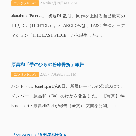
2026年7月29日4:00 AM
エンタメNEWS
Part
akatabune
y-」 初週DL数は、同作を上回る自己最高の
1.1万DL（11,047DL）。STARGLOWは、BMSG主催オーデ
ィション「THE LAST PIECE」から誕生した5...
原昌和「手のひらの粉砕骨折」報告
2026年7月26日7:33 PM
エンタメNEWS
バンド・the band apartが26日、所属レーベルの公式Xにて、
メンバー・原昌和（Ba）のけがを報告した。 【写真】the
band apart・原昌和のけが報告（全文） 文書を公開。「t...
『VIVANT』迫田孝也がPR