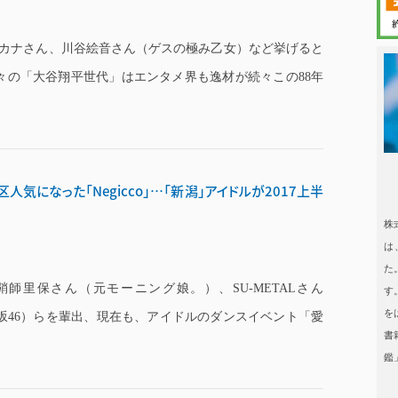
野カナさん、川谷絵音さん（ゲスの極み乙女）など挙げると
々の「大谷翔平世代」はエンタメ界も逸材が続々この88年
日本タレント
人気になった「Negicco」…「新潟」アイドルが2017上半
日本タレント名鑑
株
は
た
鞘師里保さん（元モーニング娘。）、SU-METALさん
す
を
木坂46）らを輩出、現在も、アイドルのダンスイベント「愛
書
鑑