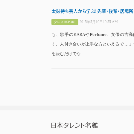
太鼓持ち芸人から学ぶ！先輩・後輩・居場所
2015年5月10日10:55 AM
タレメREPORT
Perfume
も、歌手のKARAや
、女優の吉高
く、人付き合いが上手な方といえるでしょ
を読むだけでな...