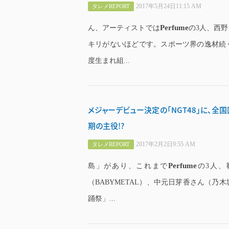
2017年5月24日11:15 AM
タレメREPORT
Perfume
ん、アーティストでは
の3人、西
キリがないほどです。スポーツ界の逸材続
度生まれ組...
メジャーデビュー決定の「NGT48」に、全国区
期の主役!?
2017年2月2日9:55 AM
タレメREPORT
Perfume
島」があり、これまで
の3人、
（BABYMETAL）、中元日芽香さん（乃
踊祭」...