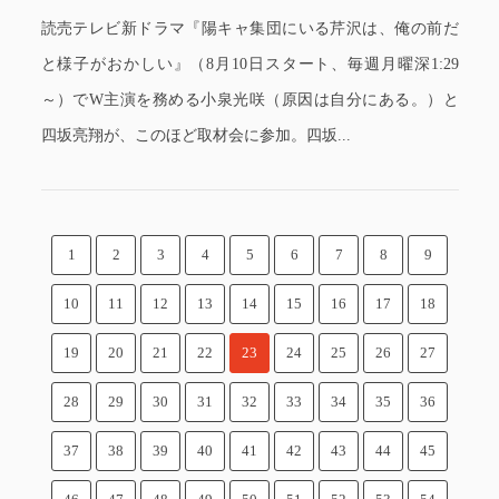
読売テレビ新ドラマ『陽キャ集団にいる芹沢は、俺の前だ
と様子がおかしい』（8月10日スタート、毎週月曜深1:29
～）でW主演を務める小泉光咲（原因は自分にある。）と
四坂亮翔が、このほど取材会に参加。四坂...
1
2
3
4
5
6
7
8
9
10
11
12
13
14
15
16
17
18
19
20
21
22
23
24
25
26
27
28
29
30
31
32
33
34
35
36
37
38
39
40
41
42
43
44
45