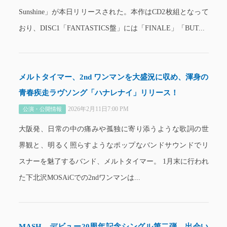
Sunshine」が本日リリースされた。本作はCD2枚組となって
おり、DISC1「FANTASTICS盤」には「FINALE」「BUT...
メルトタイマー、2nd ワンマンを大盛況に収め、渾身の
青春疾走ラヴソング「ハナレナイ」リリース！
2026年2月11日7:00 PM
公演・公開情報
大阪発、日常の中の痛みや孤独に寄り添うような歌詞の世
界観と、明るく照らすようなポップなバンドサウンドでリ
スナーを魅了するバンド、メルトタイマー。 1月末に行われ
た下北沢MOSAiCでの2ndワンマンは...
MASH、デビュー20周年記念シングル第二弾。出会い