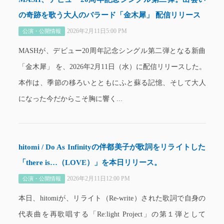
の奇跡を歌う大人のバラード「金木犀」 配信リリース
2026年2月11日5:00 PM
公演・公開情報
MASHが、デビュー20周年記念シングル第二弾となる新曲
「金木犀」 を、2026年2月11日（水）に配信リリースした。
本作は、季節の移ろいとともにふと蘇る記憶、そして大人
になった今だからこそ胸に響く...
hitomi / Do As Infinityの伴都美子が歌詞をリライトした
「there is…（LOVE）」を本日リリース。
2026年2月11日12:00 PM
公演・公開情報
本日、hitomiが、リライト（Re-write）された歌詞で自身の
代表曲を再歌唱する「Re:light Project」の第１弾として