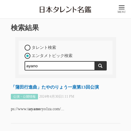
MENU
検索結果
タレント検索
エンタメトピック検索
「蒲田行進曲」たやのりょう一座第13回公演
2024年4月30日1:11 PM
公演・公開情報
ayano
ps://www.t
ryo1za.com/...